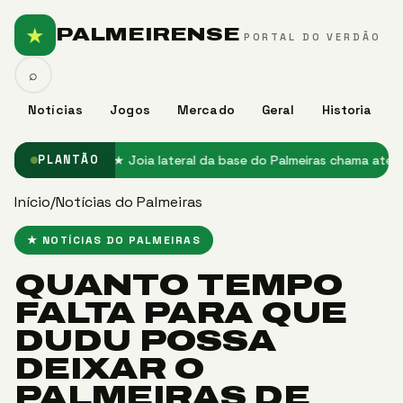
★
PALMEIRENSE
PORTAL DO VERDÃO
⌕
Notícias
Jogos
Mercado
Geral
Historia
ço no Palmeiras
★ Joia lateral da base do Palmeiras chama atenção
PLANTÃO
Início
/
Notícias do Palmeiras
★ NOTÍCIAS DO PALMEIRAS
QUANTO TEMPO
FALTA PARA QUE
DUDU POSSA
DEIXAR O
PALMEIRAS DE