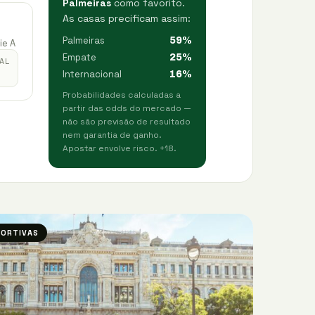
Palmeiras
como favorito.
As casas precificam assim:
Palmeiras
59%
ie A
Empate
25%
AL
Internacional
16%
Probabilidades calculadas a
partir das odds do mercado —
não são previsão de resultado
nem garantia de ganho.
Apostar envolve risco. +18.
PORTIVAS