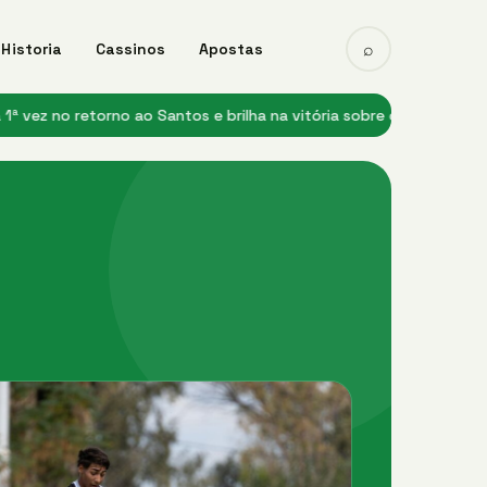
⌕
Historia
Cassinos
Apostas
retorno ao Santos e brilha na vitória sobre o Remo
★ Heittor despert