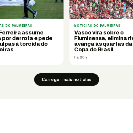
AS DO PALMEIRAS
NOTÍCIAS DO PALMEIRAS
 Ferreira assume
Vasco vira sobre o
 por derrota e pede
Fluminense, elimina ri
ulpas à torcida do
avança às quartas da
eiras
Copa do Brasil
há 20h
Carregar mais notícias