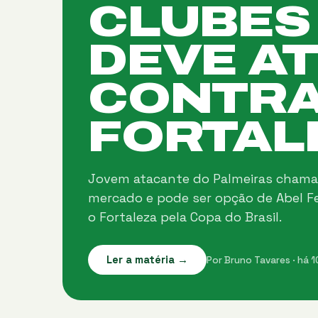
CLUBES
DEVE A
CONTRA
FORTAL
Jovem atacante do Palmeiras chama
mercado e pode ser opção de Abel Fe
o Fortaleza pela Copa do Brasil.
Ler a matéria →
Por Bruno Tavares · há 1