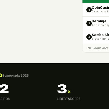
CoinCasi
1
Cassino cri
Betninja
2
Apostas esp
Samba Sl
3
Slots · jack
+18 · Jogue com
O
temporada 2026
2
3
×
LEIROS
LIBERTADORES