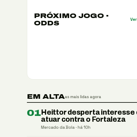
PRÓXIMO JOGO ·
Ver
ODDS
EM ALTA
as mais lidas agora
01
Heittor desperta interesse
atuar contra o Fortaleza
Mercado da Bola · há 10h