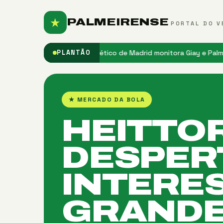
★
PALMEIRENSE
PORTAL DO V
do Palmeiras
★ Atlético de Madrid monitora Giay e Palmeiras observ
PLANTÃO
★ MERCADO DA BOLA
HEITTO
DESPER
INTERE
GRAND