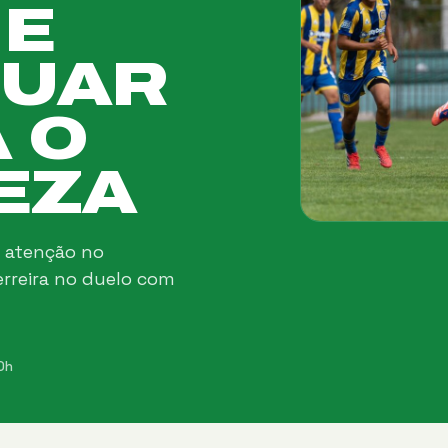
 E
TUAR
 O
EZA
 atenção no
rreira no duelo com
0h