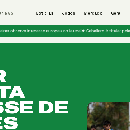
Notícias
Jogos
Mercado
Geral
ERDÃO
a interesse europeu no lateral
★ Caballero é titular pela 1ª vez no 
R
TA
SSE DE
ES