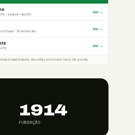
no
Ver →
pto · saque rápido
Ver →
ortivas · Brasileirão
ots
Ver →
pots
 responsabilidade. Apostas envolvem risco de perda.
1914
FUNDAÇÃO