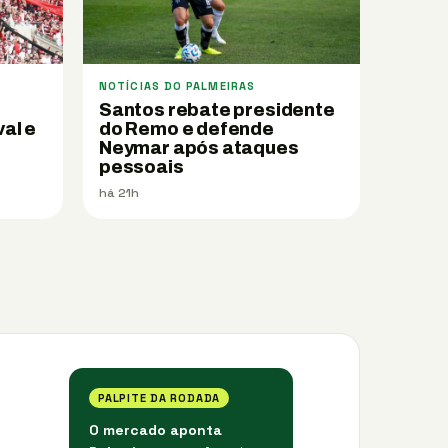
NOTÍCIAS DO PALMEIRAS
Santos rebate presidente
val e
do Remo e defende
Neymar após ataques
pessoais
há 21h
PALPITE DA RODADA
O mercado aponta