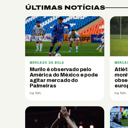
ÚLTIMAS NOTÍCIAS
MERCADO DA BOLA
MERCA
Murilo é observado pelo
Atlét
América do México e pode
moni
agitar mercado do
obse
Palmeiras
europ
há 10h
há 10h