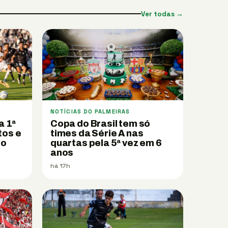
Ver todas →
NOTÍCIAS DO PALMEIRAS
a 1ª
Copa do Brasil tem só
tos e
times da Série A nas
 o
quartas pela 5ª vez em 6
anos
há 17h