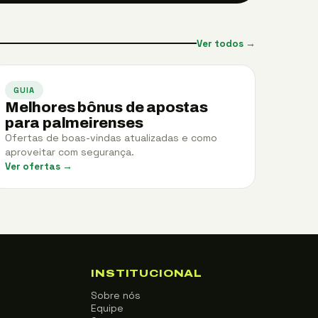
Ver todos →
GUIA
Melhores bônus de apostas
para palmeirenses
Ofertas de boas-vindas atualizadas e como
aproveitar com segurança.
Ver ofertas →
INSTITUCIONAL
Sobre nós
Equipe