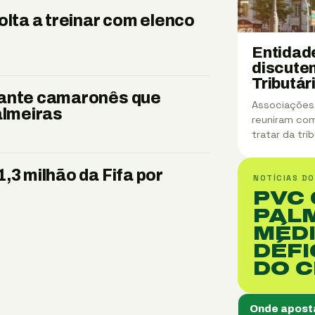
olta a treinar com elenco
Entidad
discute
Tributá
cante camaronês que
Associações
almeiras
reuniram com
tratar da tr
,3 milhão da Fifa por
NOTÍCIAS DO
PVC
PALM
MÉDI
DÉFI
DO 
Onde apost