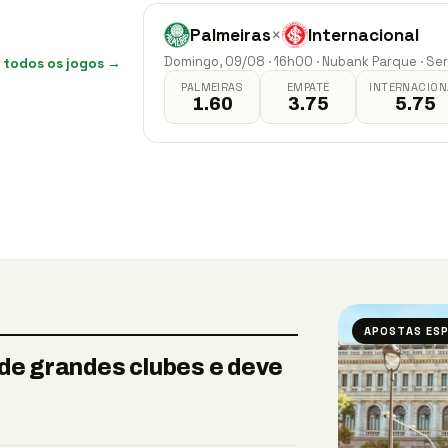
Palmeiras
×
Internacional
Domingo, 09/08 · 16h00 · Nubank Parque · Ser
 todos os jogos →
PALMEIRAS
EMPATE
INTERNACION
1.60
3.75
5.75
APOSTAS ES
 de grandes clubes e deve