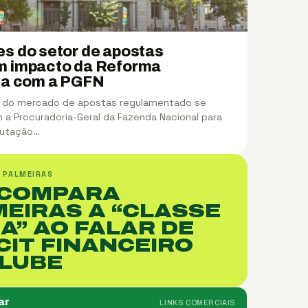
es do setor de apostas
m impacto da Reforma
ria com a PGFN
 do mercado de apostas regulamentado se
 a Procuradoria-Geral da Fazenda Nacional para
ibutação…
 PALMEIRAS
 COMPARA
EIRAS A “CLASSE
A” AO FALAR DE
CIT FINANCEIRO
CLUBE
ar
LINKS COMERCIAIS