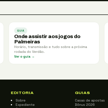
GUIA
Onde assistir aos jogos do
Palmeiras
Horário, transmissão e tudo sobre a próxima
rodada do Verdão.
Ver o guia →
EDITORIA
GUIAS
Sobre
Casas de apostas
Expediente
Bônus 2026