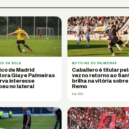
DO DA BOLA
NOTÍCIAS DO PALMEIRAS
ico de Madrid
Caballero é titular pel
tora Giay e Palmeiras
vez no retorno ao San
rva interesse
brilha na vitória sobre
eu no lateral
Remo
há 12h