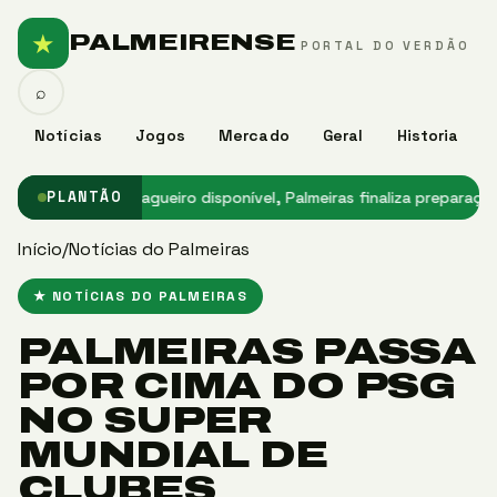
★
PALMEIRENSE
PORTAL DO VERDÃO
⌕
Notícias
Jogos
Mercado
Geral
Historia
leirão
★ Sem zagueiro disponível, Palmeiras finaliza preparação par
PLANTÃO
Início
/
Notícias do Palmeiras
★ NOTÍCIAS DO PALMEIRAS
PALMEIRAS PASSA
POR CIMA DO PSG
NO SUPER
MUNDIAL DE
CLUBES