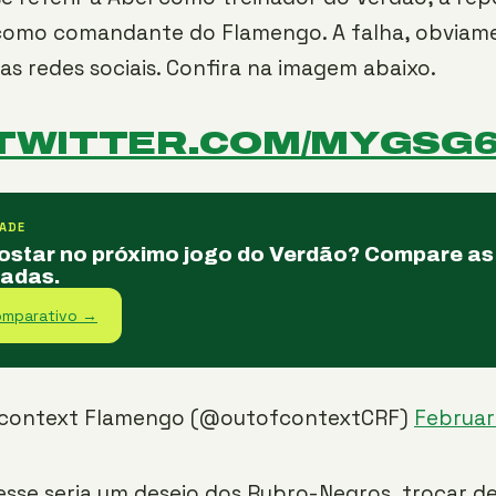
omo comandante do Flamengo. A falha, obviam
nas redes sociais. Confira na imagem abaixo.
.TWITTER.COM/MYGSG
ADE
ostar no próximo jogo do Verdão? Compare as
iadas.
omparativo →
 context Flamengo (@outofcontextCRF)
Februar
esse seria um desejo dos Rubro-Negros, trocar d