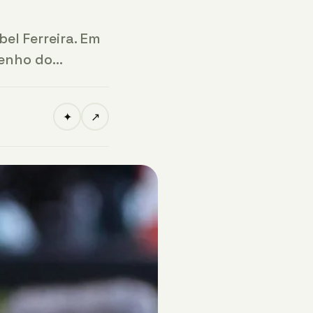
el Ferreira. Em
penho do…
✦
↗