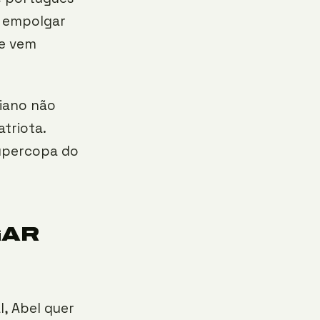
u empolgar
ue vem
tiano não
triota.
Supercopa do
GAR
, Abel quer