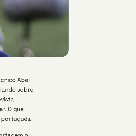
cnico Abel
alando sobre
vista
ar. O que
 português.
portagem o