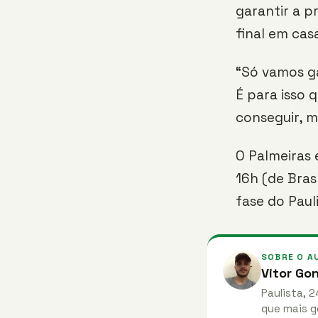
garantir a p
final em cas
“Só vamos ga
É para isso 
conseguir, m
O Palmeiras 
16h (de Brasí
fase do Pauli
SOBRE O A
Vitor Go
Paulista, 2
que mais g