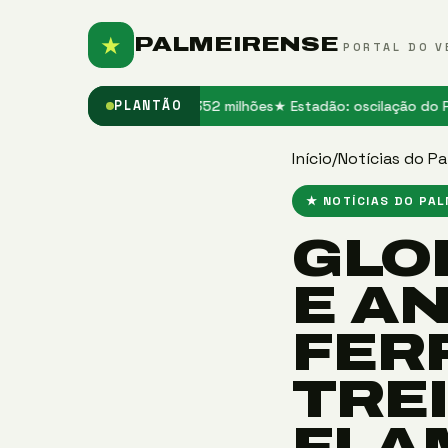
★
PALMEIRENSE
PORTAL DO V
o e tem multa de R$ 352 milhões
★ Estadão: oscilação do Palmeiras
PLANTÃO
Início
/
Notícias do Pa
★ NOTÍCIAS DO PA
GLO
E A
FER
TRE
FLA