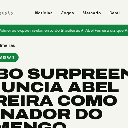
Notícias
Jogos
Mercado
Geral
ERDÃO
 expõe nivelamento do Brasileirão
★ Abel Ferreira diz que Palmeiras é
lmeiras
LMEIRAS
BO SURPREE
NUNCIA ABEL
REIRA COMO
INADOR DO
MENGO