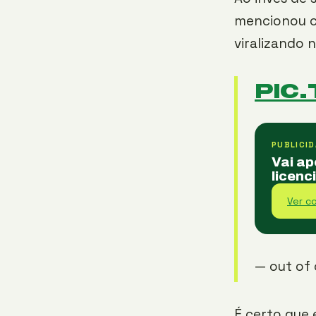
mencionou c
viralizando 
PIC
PUBLICID
Vai ap
licenc
Ver c
— out of
É certo que 