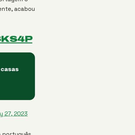
ente, acabou
6KS4P
 casas
y 27, 2023
e português