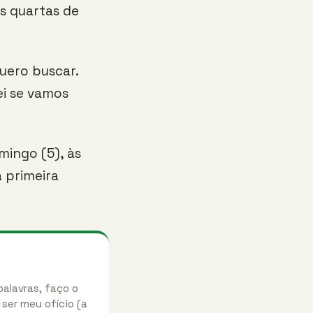
as quartas de
uero buscar.
ei se vamos
mingo (5), às
a primeira
palavras, faço o
 ser meu ofício (a