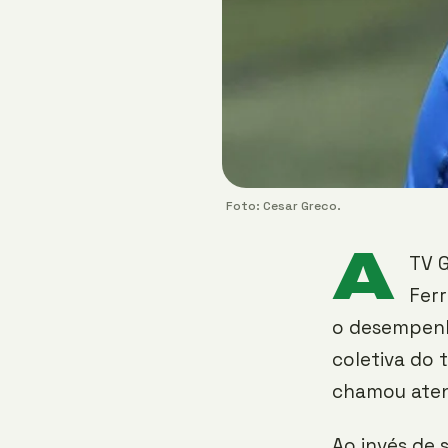
Foto: Cesar Greco.
A
TV 
Ferr
o desempenh
coletiva do t
chamou aten
Ao invés de 