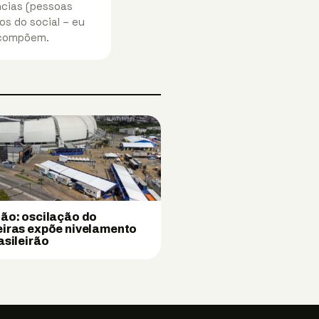
ências (pessoas
os do social – eu
 compõem.
ão: oscilação do
iras expõe nivelamento
asileirão