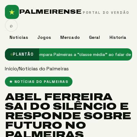
★
PALMEIRENSE
PORTAL DO VERDÃO
⌕
Notícias
Jogos
Mercado
Geral
Historia
PGFN
★ PVC compara Palmeiras a “classe média” ao falar de déficit 
PLANTÃO
Início
/
Notícias do Palmeiras
★ NOTÍCIAS DO PALMEIRAS
ABEL FERREIRA
SAI DO SILÊNCIO E
RESPONDE SOBRE
FUTURO NO
PALMEIRAS