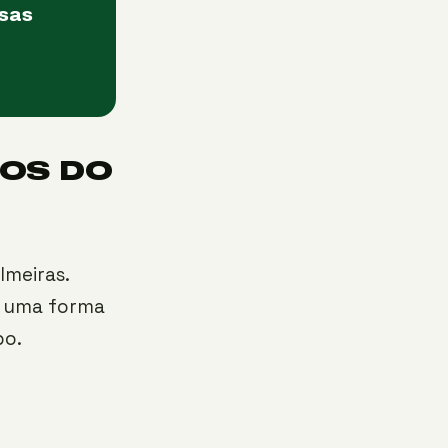
asas
TOS DO
lmeiras.
de uma forma
po.