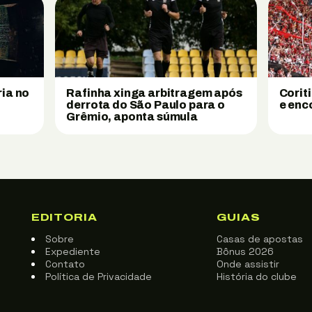
ria no
Rafinha xinga arbitragem após
Corit
derrota do São Paulo para o
e enc
Grêmio, aponta súmula
EDITORIA
GUIAS
Sobre
Casas de apostas
Expediente
Bônus 2026
Contato
Onde assistir
Política de Privacidade
História do clube