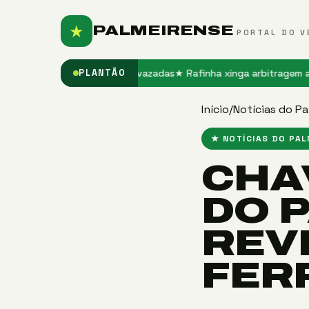
★
PALMEIRENSE
PORTAL DO V
s sociais em imagens vazadas
★ Rafinha xinga arbitragem após derr
PLANTÃO
Início
/
Notícias do Pa
★ NOTÍCIAS DO PA
CHA
DO 
REV
FER