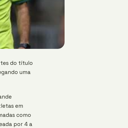
tes do título
regando uma
ande
tletas em
omadas como
leada por 4 a