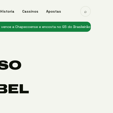
⌕
Historia
Cassinos
Apostas
Chapecoense e encosta no G5 do Brasileirão
★ Flamengo enfrenta o
SO
BEL