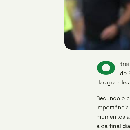
O
tre
do 
das grandes 
Segundo o c
importância 
momentos ad
a da final d