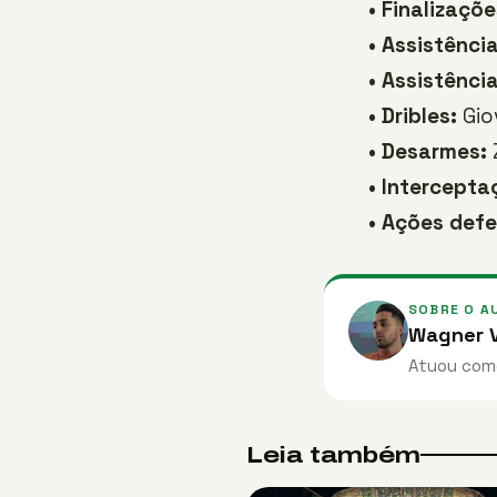
•
Finalizaçõe
•
Assistência
•
Assistência
•
Dribles:
Giov
•
Desarmes:
•
Intercepta
•
Ações defe
SOBRE O A
Wagner V
Atuou como
Leia também