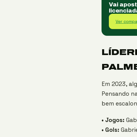
Vai apos
licenciad
Ver compa
LÍDER
PALME
Em 2023, alg
Pensando na 
bem escalon
•
Jogos:
Gabr
•
Gols:
Gabrie