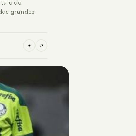
ítulo do
das grandes
✦
↗