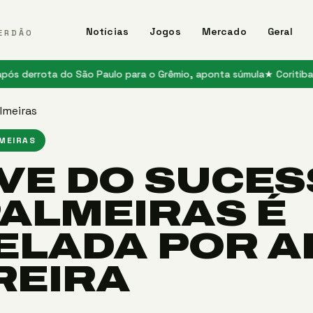
Notícias
Jogos
Mercado
Geral
ERDÃO
ota do São Paulo para o Grêmio, aponta súmula
★ Coritiba vence a 
lmeiras
LMEIRAS
VE DO SUCES
PALMEIRAS É
ELADA POR A
REIRA