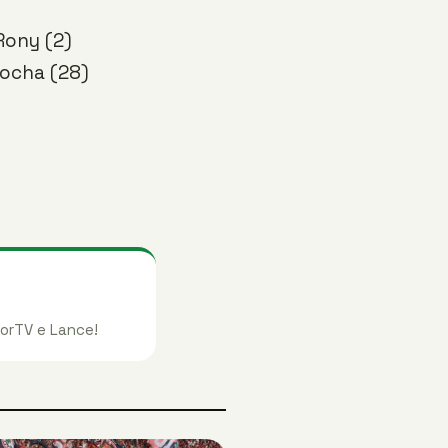
Rony (2)
Rocha (28)
orTV e Lance!