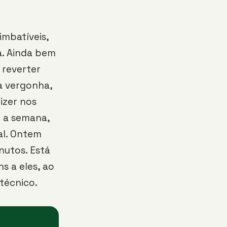
imbatíveis,
a. Ainda bem
 reverter
ra vergonha,
izer nos
e a semana,
al. Ontem
nutos. Está
s a eles, ao
técnico.