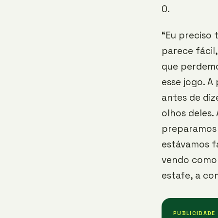
0.
“Eu preciso 
parece fáci
que perdemos
esse jogo. A
antes de diz
olhos deles
preparamos 
estávamos fa
vendo como d
estafe, a co
PUBLICIDADE