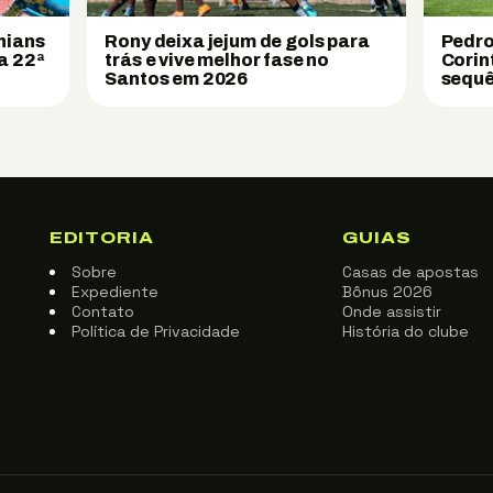
hians
Rony deixa jejum de gols para
Pedro
a 22ª
trás e vive melhor fase no
Corin
Santos em 2026
sequê
EDITORIA
GUIAS
Sobre
Casas de apostas
Expediente
Bônus 2026
Contato
Onde assistir
Política de Privacidade
História do clube