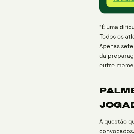
“É uma difi
Todos os atl
Apenas sete
da preparaç
outro moment
PALME
JOGA
A questão qu
convocados.