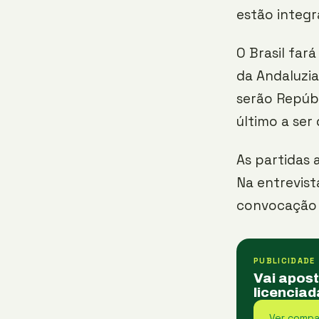
estão integr
O Brasil far
da Andaluzia
serão Repúbl
último a ser 
As partidas 
Na entrevist
convocação e
PUBLICIDADE
Vai apos
licenciad
Ver compa