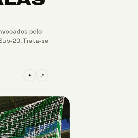
onvocados pelo
Sub-20. Trata-se
✦
↗