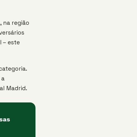
, na região
versários
 – este
categoria.
 a
al Madrid.
asas