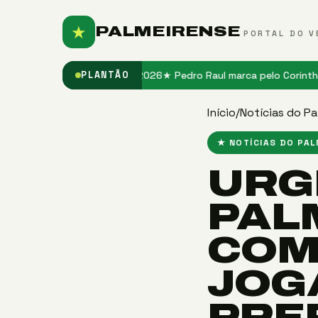
★
PALMEIRENSE
PORTAL DO V
r fase no Santos em 2026
★ Pedro Raul marca pelo Corinthians após 
PLANTÃO
Início
/
Notícias do Pa
★ NOTÍCIAS DO PA
URG
PAL
COM
JOG
PRE