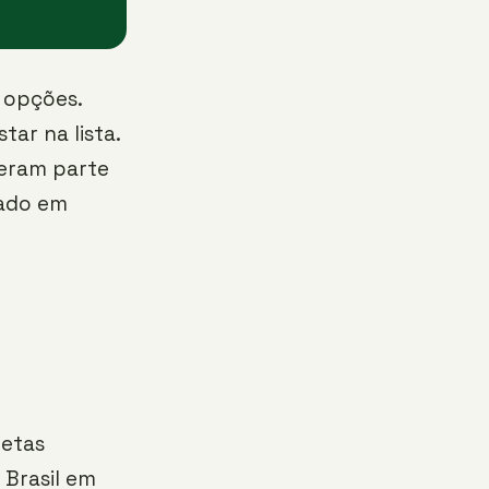
 opções.
ar na lista.
zeram parte
cado em
letas
 Brasil em