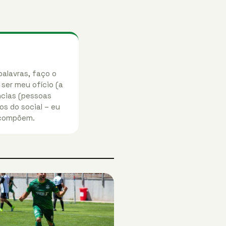
palavras, faço o
 ser meu ofício (a
ências (pessoas
os do social – eu
 compõem.