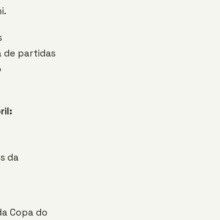
i.
s
 de partidas
o
il:
os da
 da Copa do