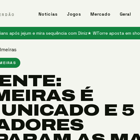
Notícias
Jogos
Mercado
Geral
ERDÃO
jejum e mira sequência com Diniz
★ WTorre aposta em shows e jogo
lmeiras
LMEIRAS
ENTE:
MEIRAS É
UNICADO E 5
ADORES
PARAM AS M