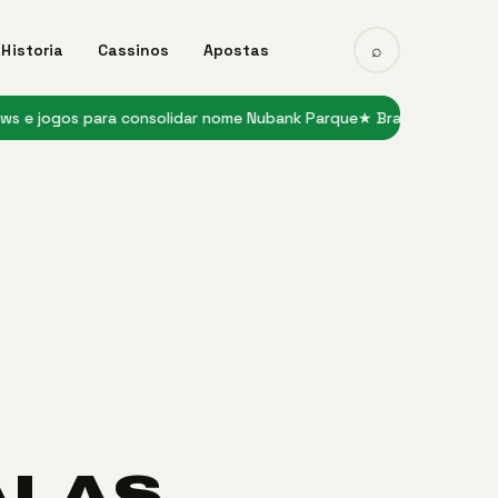
⌕
Historia
Cassinos
Apostas
s para consolidar nome Nubank Parque
★ Bragantino recebe Corinth
ALAS