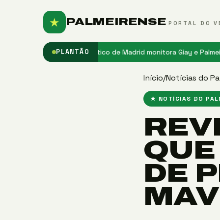
★
PALMEIRENSE
PORTAL DO V
do Palmeiras
★ Atlético de Madrid monitora Giay e Palmeiras observ
PLANTÃO
Início
/
Notícias do Pa
★ NOTÍCIAS DO PA
REV
QUE
DE 
MAV