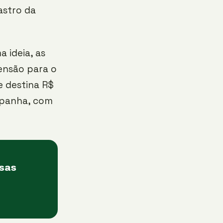
astro da
a ideia, as
ensão para o
e destina R$
Espanha, com
asas