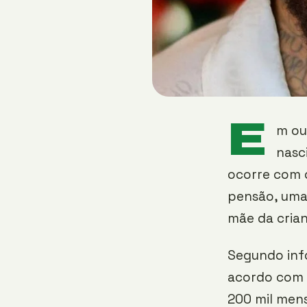
E
m ou
nasc
ocorre com o
pensão, uma
mãe da crian
Segundo inf
acordo com 
200 mil mens