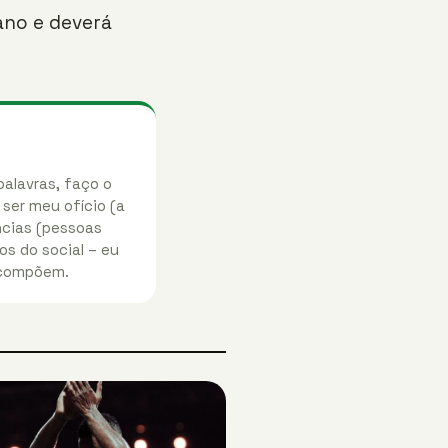
ano e deverá
palavras, faço o
 ser meu ofício (a
ências (pessoas
os do social – eu
 compõem.