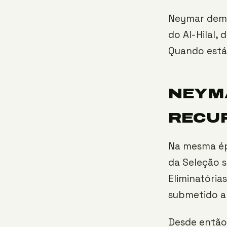
Neymar demon
do Al-Hilal,
Quando está 
NEYMA
RECU
Na mesma ép
da Seleção s
Eliminatória
submetido a 
Desde então,