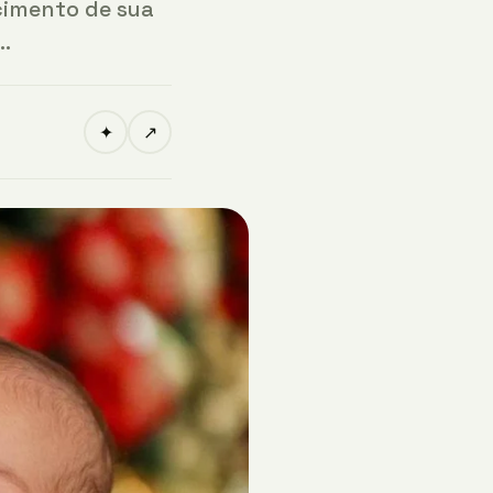
cimento de sua
…
✦
↗