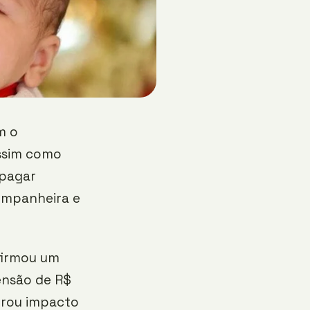
m o
Assim como
 pagar
ompanheira e
firmou um
ensão de R$
gerou impacto