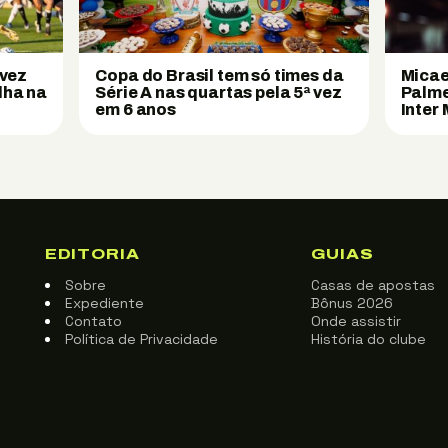
 vez
Copa do Brasil tem só times da
Micae
lha na
Série A nas quartas pela 5ª vez
Palme
em 6 anos
Inter
EDITORIA
GUIAS
Sobre
Casas de apostas
Expediente
Bônus 2026
Contato
Onde assistir
Política de Privacidade
História do clube