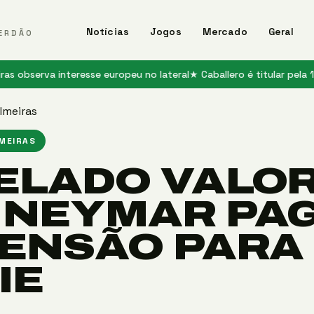
Notícias
Jogos
Mercado
Geral
ERDÃO
a interesse europeu no lateral
★ Caballero é titular pela 1ª vez no 
lmeiras
LMEIRAS
ELADO VALO
 NEYMAR PA
PENSÃO PARA
IE