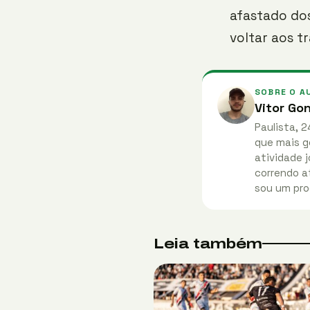
afastado do
voltar aos t
SOBRE O A
Vitor Go
Paulista, 2
que mais g
atividade j
correndo at
sou um pro
Leia também