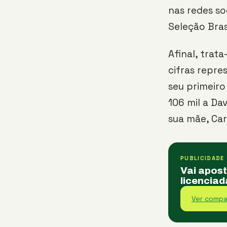
nas redes so
Seleção Brasi
Afinal, trata
cifras repr
seu primeiro
106 mil a Da
sua mãe, Car
PUBLICIDADE
Vai apos
licenciad
Ver compa