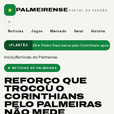
★
PALMEIRENSE
PORTAL DO VERDÃO
⌕
Notícias
Jogos
Mercado
Geral
Historia
no Santos em 2026
★ Pedro Raul marca pelo Corinthians após jejum e
PLANTÃO
Início
/
Notícias do Palmeiras
★ NOTÍCIAS DO PALMEIRAS
REFORÇO QUE
TROCOU O
CORINTHIANS
PELO PALMEIRAS
NÃO MEDE