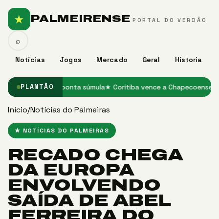
★
PALMEIRENSE
PORTAL DO VERDÃO
⌕
Notícias
Jogos
Mercado
Geral
Historia
ra o Grêmio, aponta súmula
★ Coritiba vence a Chapecoense e enco
PLANTÃO
Início
/
Notícias do Palmeiras
★ NOTÍCIAS DO PALMEIRAS
RECADO CHEGA
DA EUROPA
ENVOLVENDO
SAÍDA DE ABEL
FERREIRA DO