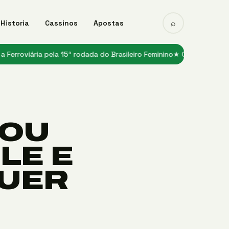
⌕
Historia
Cassinos
Apostas
ria pela 15ª rodada do Brasileiro Feminino
★ Carlos Miguel posta f
ROU
LE E
QUER