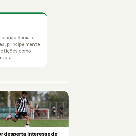
nicação Social e
es, principalmente
mpetições como
utras.
or desperta interesse de