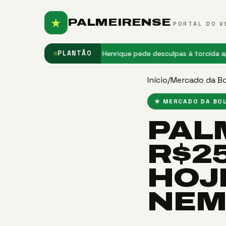
★
PALMEIRENSE
PORTAL DO V
 do grupo
★ Gustavo Henrique pede desculpas à torcida após elimin
PLANTÃO
Início
/
Mercado da Bo
★ MERCADO DA BO
PAL
R$2
HOJ
NEM