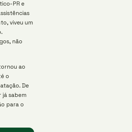
tico-PR e
ssistências
to, viveu um
.
gos, não
tornou ao
té o
atação. De
 já sabem
ão para o