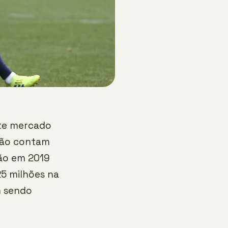
ste mercado
 não contam
ão em 2019
25 milhões na
m sendo