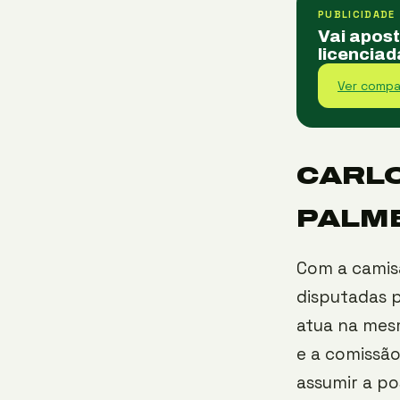
PUBLICIDADE
Vai apos
licenciad
Ver compa
CARLO
PALM
Com a camisa
disputadas 
atua na mes
e a comissão
assumir a po