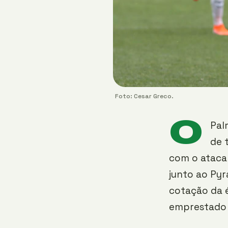
Foto: Cesar Greco.
O
Pal
de 
com o ataca
junto ao Pyr
cotação da 
emprestado 