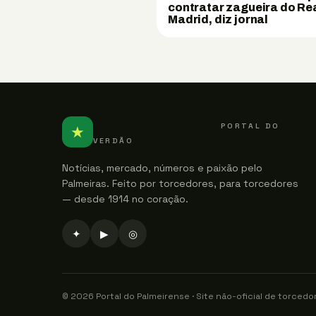
contratar zagueira do Re
Madrid, diz jornal
PALMEIRENSE
PORTAL DO
★
VERDÃO
Notícias, mercado, números e paixão pelo
Palmeiras. Feito por torcedores, para torcedores
— desde 1914 no coração.
✦
▶
◎
© 2026 Portal do Palmeirense · Site não-oficial de torcedo