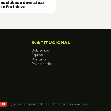
es clubes e deve atuar
a o Fortaleza
INSTITUCIONAL
Sobre nós
Equipe
Contato
Privacidade
Jogue com responsabilidade · Apostas envolvem risco.
+18