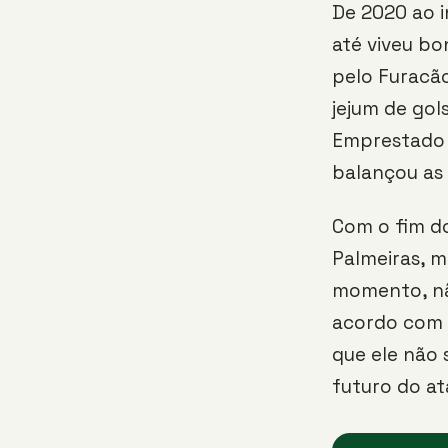
De 2020 ao i
até viveu bo
pelo Furacão
jejum de gol
Emprestado a
balançou as 
Com o fim d
Palmeiras, m
momento, nã
acordo com 
que ele não
futuro do at