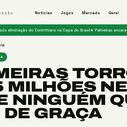
Notícias
Jogos
Mercado
Geral
ERDÃO
ação do Corinthians na Copa do Brasil
★ Palmeiras encara a Ferroviá
la
LA
MEIRAS TOR
5 MILHÕES NE
E NINGUÉM 
 DE GRAÇA