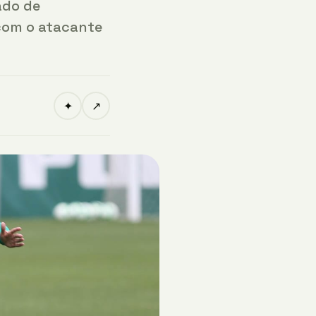
ado de
 com o atacante
✦
↗