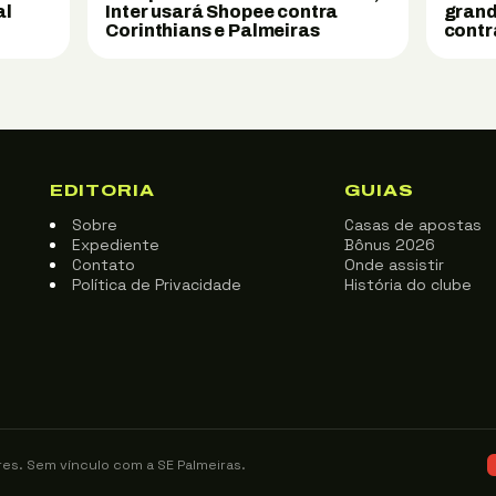
al
Inter usará Shopee contra
grand
Corinthians e Palmeiras
contr
EDITORIA
GUIAS
Sobre
Casas de apostas
Expediente
Bônus 2026
Contato
Onde assistir
Política de Privacidade
História do clube
res. Sem vínculo com a SE Palmeiras.