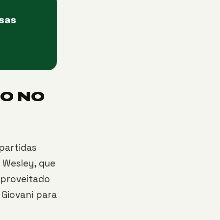
asas
DO NO
partidas
 Wesley, que
aproveitado
 Giovani para