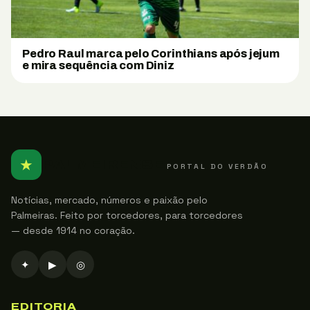
Pedro Raul marca pelo Corinthians após jejum
e mira sequência com Diniz
★
PALMEIRENSE
PORTAL DO VERDÃO
Notícias, mercado, números e paixão pelo
Palmeiras. Feito por torcedores, para torcedores
— desde 1914 no coração.
✦
▶
◎
EDITORIA