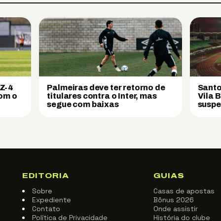
 Z-4
Palmeiras deve ter retorno de
Santo
com o
titulares contra o Inter, mas
Vila 
segue com baixas
susp
EDITORIA
GUIAS
Sobre
Casas de apostas
Expediente
Bônus 2026
Contato
Onde assistir
Política de Privacidade
História do clube