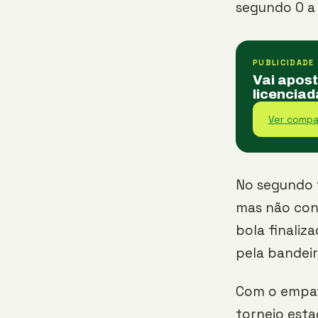
segundo 0 a 
PUBLICIDADE
Vai apos
licenciad
Ver compa
No segundo t
mas não cons
bola finaliz
pela bandeir
Com o empat
torneio est