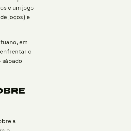
os e um jogo
de jogos) e
Ituano, em
 enfrentar o
o sábado
OBRE
obre a
ra o