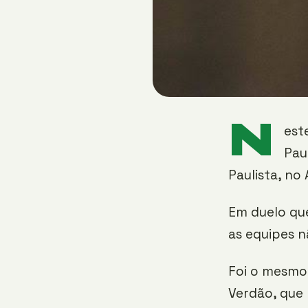
N
est
Pau
Paulista, no 
Em duelo qu
as equipes n
Foi o mesmo 
Verdão, que