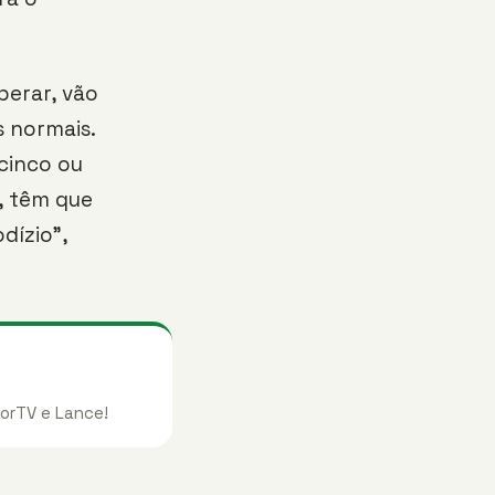
perar, vão
s normais.
 cinco ou
, têm que
dízio”,
orTV e Lance!