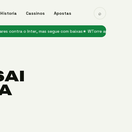
⌕
Historia
Cassinos
Apostas
tra o Inter, mas segue com baixas
★ WTorre aposta em shows e jog
SAI
TA