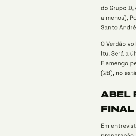
do Grupo D,
a menos), P
Santo André
O Verdão vol
Itu. Será a 
Flamengo pe
(28), no est
ABEL
FINAL
Em entrevist
preparação d