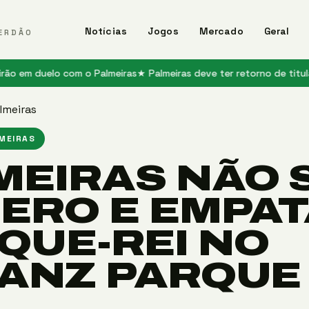
Notícias
Jogos
Mercado
Geral
ERDÃO
duelo com o Palmeiras
★ Palmeiras deve ter retorno de titulares con
lmeiras
LMEIRAS
MEIRAS NÃO 
ZERO E EMPA
QUE-REI NO
IANZ PARQUE