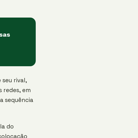
asas
seu rival,
s redes, em
na sequência
la do
colocação