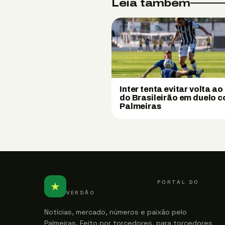
Leia também
Inter tenta evitar volta ao
do Brasileirão em duelo 
Palmeiras
PALMEIRENSE
PORTAL DO
★
VERDÃO
Notícias, mercado, números e paixão pelo
Palmeiras. Feito por torcedores, para torcedores