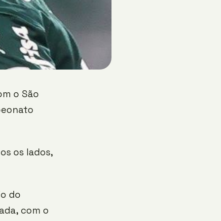
com o São
mpeonato
os os lados,
io do
rada, com o