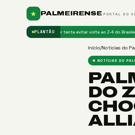
★
PALMEIRENSE
PORTAL DO V
asse na Justiça
★ Inter tenta evitar volta ao Z-4 do Brasileirão em 
PLANTÃO
Início
/
Notícias do Pa
★ NOTÍCIAS DO PA
PAL
DO 
CHO
ALL