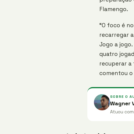
Flamengo.
“O foco é no
recarregar a
Jogo a jogo.
quatro jogad
recuperar a 
comentou o 
SOBRE O A
Wagner V
Atuou como