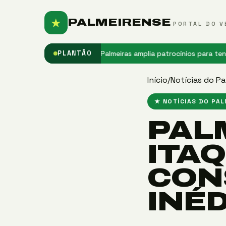
★
PALMEIRENSE
PORTAL DO V
anifestação à SPA
★ Palmeiras amplia patrocínios para tentar bate
PLANTÃO
Início
/
Notícias do Pa
★ NOTÍCIAS DO PA
PAL
ITA
CON
INÉ