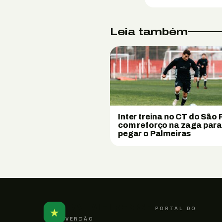
Leia também
Inter treina no CT do São 
com reforço na zaga par
pegar o Palmeiras
PALMEIRENSE
PORTAL DO
★
VERDÃO