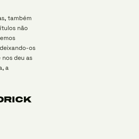
ras, também
ítulos não
demos
 deixando-os
e nos deu as
, a
DRICK