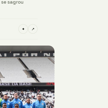
s se sagrou
✦
↗