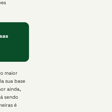
ões
asas
 o maior
la sua base
hor ainda,
tá sendo
meiras é