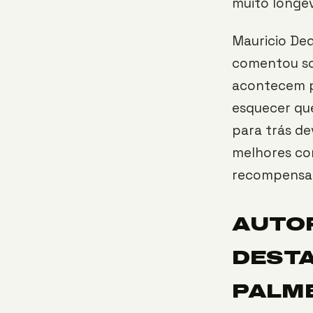
muito longev
Mauricio Ded
comentou sob
acontecem p
esquecer qu
para trás de
melhores con
recompensa 
AUTOR
DESTA
PALM