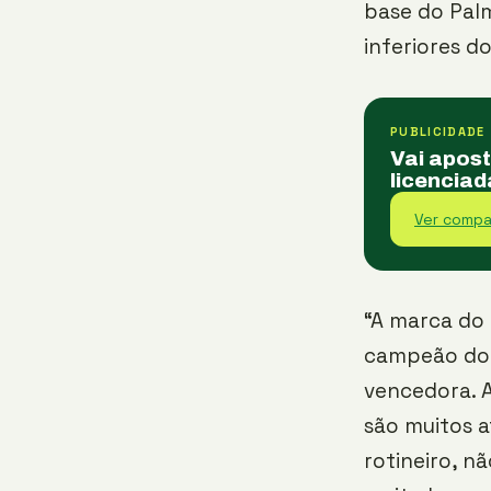
base do Palm
inferiores d
PUBLICIDADE
Vai apos
licenciad
Ver compa
“A marca do 
campeão do 
vencedora. A
são muitos a
rotineiro, n