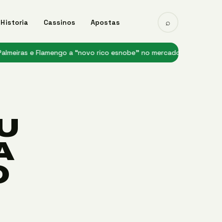
⌕
Historia
Cassinos
Apostas
e Flamengo a “novo rico esnobe” no mercado
★ Inter treina no CT 
U
A
O