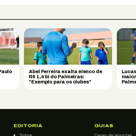
Paulo
Abel Ferreira exalta elenco de
Lucas
a
R$ 1,4 bi do Palmeiras:
maior
“Exemplo para os clubes”
Palme
EDITORIA
GUIAS
Sobre
Casas de apostas