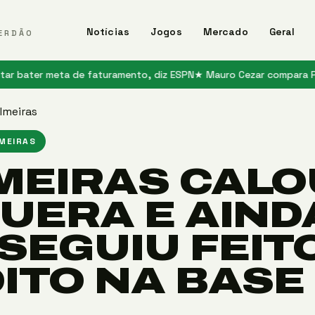
Notícias
Jogos
Mercado
Geral
ERDÃO
r meta de faturamento, diz ESPN
★ Mauro Cezar compara Palmeiras 
lmeiras
LMEIRAS
MEIRAS CALO
QUERA E AIND
SEGUIU FEIT
DITO NA BASE