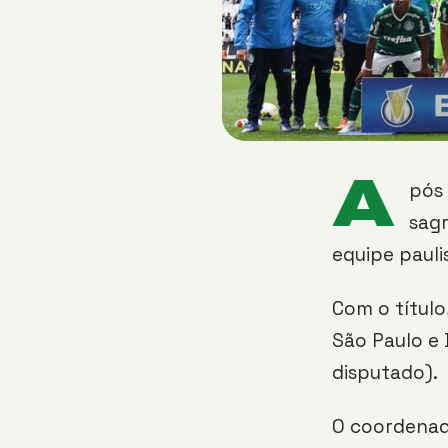
A
pós 
sagr
equipe pauli
Com o título
São Paulo e 
disputado).
O coordenad