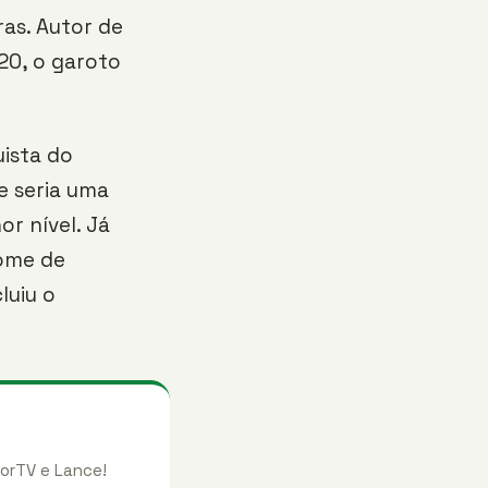
as. Autor de
20, o garoto
uista do
e seria uma
r nível. Já
fome de
luiu o
orTV e Lance!