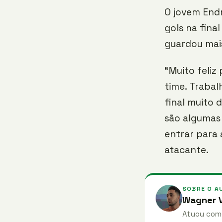
O jovem Endr
gols na fina
guardou mais
“Muito feliz
time. Trabal
final muito 
são algumas
entrar para 
atacante.
SOBRE O A
Wagner V
Atuou como