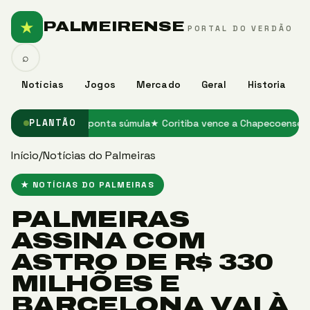
★
PALMEIRENSE
PORTAL DO VERDÃO
⌕
Notícias
Jogos
Mercado
Geral
Historia
para o Grêmio, aponta súmula
★ Coritiba vence a Chapecoense e en
PLANTÃO
Início
/
Notícias do Palmeiras
★ NOTÍCIAS DO PALMEIRAS
PALMEIRAS
ASSINA COM
ASTRO DE R$ 330
MILHÕES E
BARCELONA VAI À