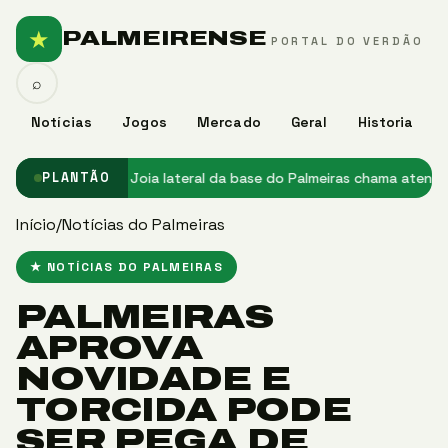
★
PALMEIRENSE
PORTAL DO VERDÃO
⌕
Notícias
Jogos
Mercado
Geral
Historia
no Palmeiras
★ Joia lateral da base do Palmeiras chama atenção e 
PLANTÃO
Início
/
Notícias do Palmeiras
★ NOTÍCIAS DO PALMEIRAS
PALMEIRAS
APROVA
NOVIDADE E
TORCIDA PODE
SER PEGA DE