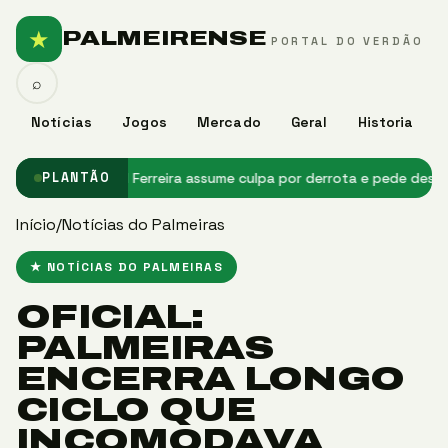
★
PALMEIRENSE
PORTAL DO VERDÃO
⌕
Notícias
Jogos
Mercado
Geral
Historia
de Messi
★ Abel Ferreira assume culpa por derrota e pede desculpas 
PLANTÃO
Início
/
Notícias do Palmeiras
★ NOTÍCIAS DO PALMEIRAS
OFICIAL:
PALMEIRAS
ENCERRA LONGO
CICLO QUE
INCOMODAVA