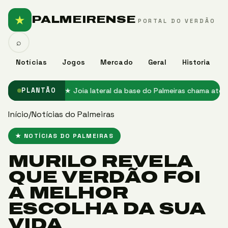
★
PALMEIRENSE
PORTAL DO VERDÃO
⌕
Notícias
Jogos
Mercado
Geral
Historia
ço no Palmeiras
★ Joia lateral da base do Palmeiras chama atenção
PLANTÃO
Início
/
Notícias do Palmeiras
★ NOTÍCIAS DO PALMEIRAS
MURILO REVELA
QUE VERDÃO FOI
A MELHOR
ESCOLHA DA SUA
VIDA