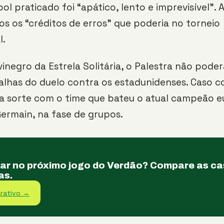
bol praticado foi “apático, lento e imprevisível”. 
s os “créditos de erros” que poderia no torneio
l.
vinegro da Estrela Solitária, o Palestra não pod
lhas do duelo contra os estadunidenses. Caso co
a sorte com o time que bateu o atual campeão e
Germain, na fase de grupos.
tar no próximo jogo do Verdão? Compare as c
as.
rativo →