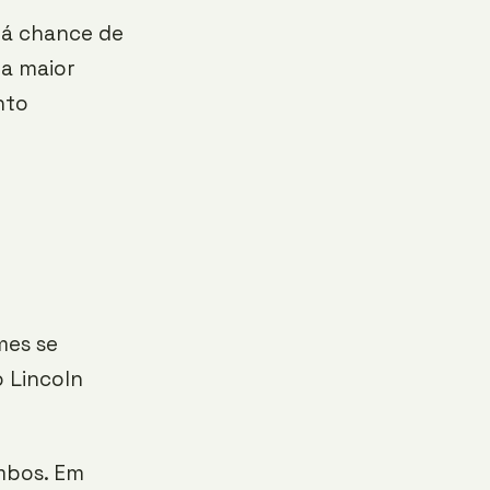
erá chance de
 a maior
nto
mes se
o Lincoln
ambos. Em