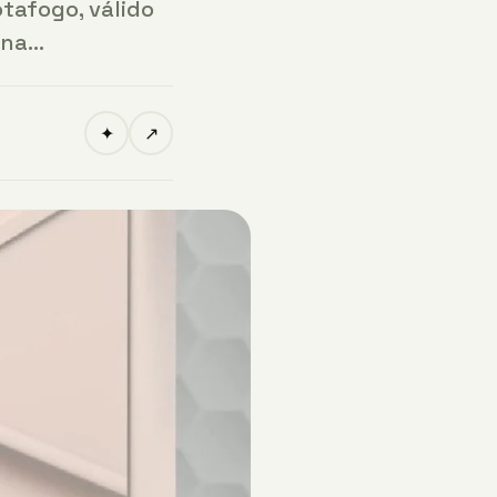
otafogo, válido
luna…
✦
↗