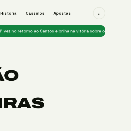
⌕
Historia
Cassinos
Apostas
o retorno ao Santos e brilha na vitória sobre o Remo
★ Heittor despe
ÃO
IRAS