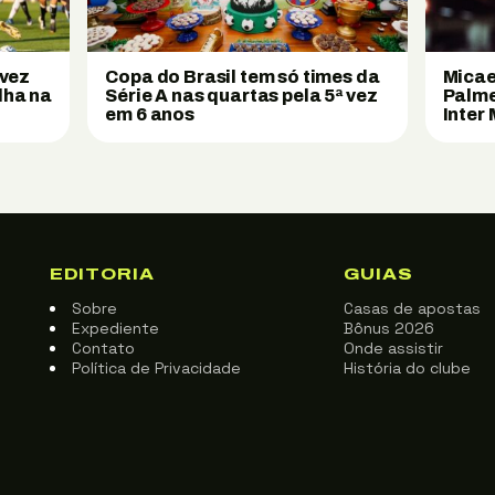
 vez
Copa do Brasil tem só times da
Micae
lha na
Série A nas quartas pela 5ª vez
Palme
em 6 anos
Inter
EDITORIA
GUIAS
Sobre
Casas de apostas
Expediente
Bônus 2026
Contato
Onde assistir
Política de Privacidade
História do clube