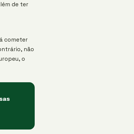
Além de ter
erá cometer
ntrário, não
uropeu, o
asas