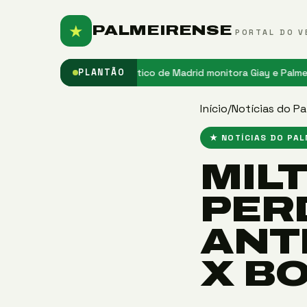
★
PALMEIRENSE
PORTAL DO V
o do Palmeiras
★ Atlético de Madrid monitora Giay e Palmeiras obse
PLANTÃO
Início
/
Notícias do Pa
★ NOTÍCIAS DO PA
MIL
PER
ANT
X B