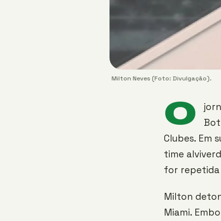
Milton Neves (Foto: Divulgação).
O
jor
Bot
Clubes. Em 
time alviver
for repetida
Milton deton
Miami. Embo