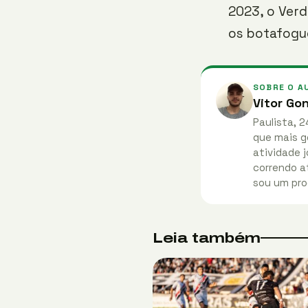
2023, o Verd
os botafogue
SOBRE O A
Vitor Go
Paulista, 2
que mais g
atividade j
correndo at
sou um pro
Leia também