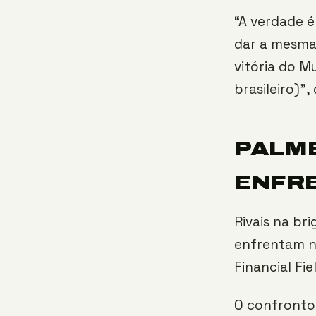
“A verdade é
dar a mesma 
vitória do M
brasileiro)”,
PALME
ENFR
Rivais na br
enfrentam no
Financial Fiel
O confronto 