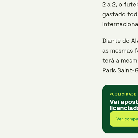
2 a 2, o fute
gastado todo
internaciona
Diante do Al
as mesmas fa
terá a mesm
Paris Saint-
PUBLICIDADE
Vai apos
licenciad
Ver compa