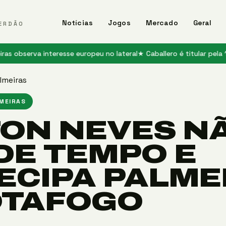
Notícias
Jogos
Mercado
Geral
ERDÃO
rva interesse europeu no lateral
★ Caballero é titular pela 1ª vez n
lmeiras
LMEIRAS
TON NEVES N
DE TEMPO E
ECIPA PALME
OTAFOGO