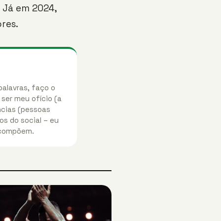
. Já em 2024,
res.
palavras, faço o
 ser meu ofício (a
ências (pessoas
os do social – eu
 compõem.