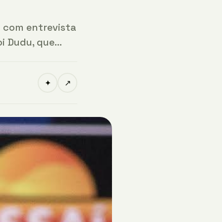
u com entrevista
oi Dudu, que…
✦
↗