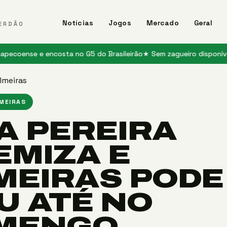
Notícias
Jogos
Mercado
Geral
ERDÃO
 e encosta no G5 do Brasileirão
★ Sem zagueiro disponível, Palmeir
lmeiras
LMEIRAS
A PEREIRA
EMIZA E
MEIRAS PODE
U ATÉ NO
MENGO