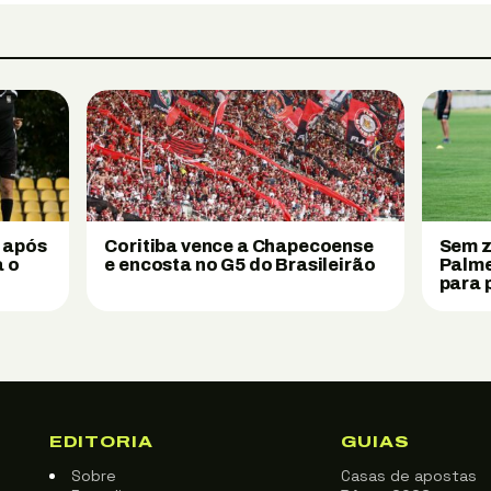
 após
Coritiba vence a Chapecoense
Sem z
a o
e encosta no G5 do Brasileirão
Palme
para 
EDITORIA
GUIAS
Sobre
Casas de apostas