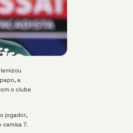
olemizou
 papo, a
com o clube
o jogador,
 camisa 7.