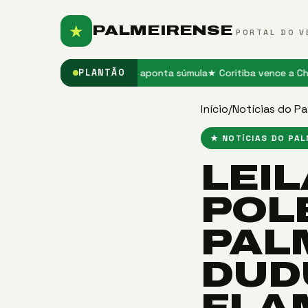
★
PALMEIRENSE
PORTAL DO V
Paulo para o Grêmio, aponta súmula
★ Coritiba vence a Chapecoense
PLANTÃO
Início
/
Notícias do Pa
★ NOTÍCIAS DO PA
LEIL
POL
PAL
DUD
FLA