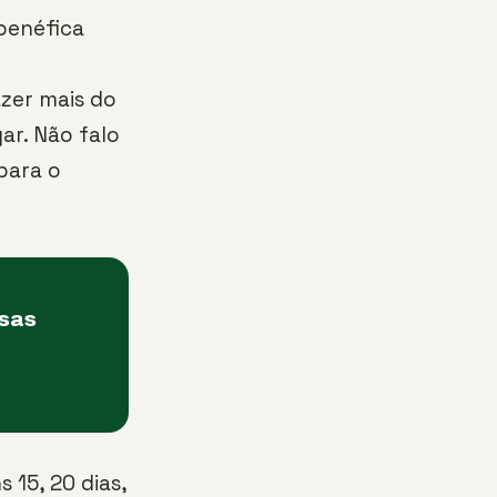
benéfica
zer mais do
ar. Não falo
para o
asas
 15, 20 dias,