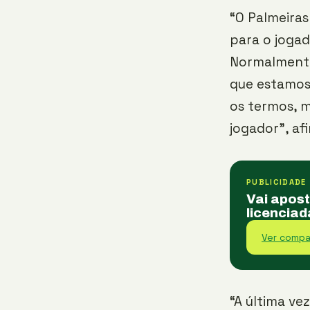
“O Palmeira
para o joga
Normalmente 
que estamos
os termos, 
jogador”, af
PUBLICIDADE
Vai apos
licenciad
Ver compa
“A última ve