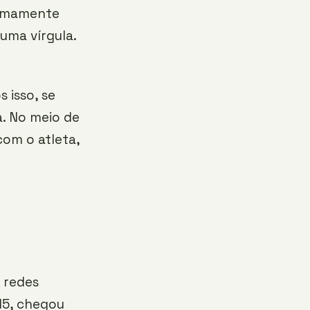
tremamente
uma vírgula.
 isso, se
a. No meio de
com o atleta,
 redes
15, chegou