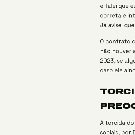
e falei que 
correta e in
Já avisei que
O contrato d
não houver a
2023, se alg
caso ele ain
TORCI
PREO
A torcida d
sociais, por