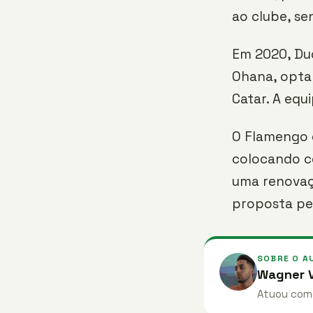
ao clube, se
Em 2020, Du
Ohana, optan
Catar. A equ
O Flamengo 
colocando c
uma renovaç
proposta pe
SOBRE O A
Wagner V
Atuou como