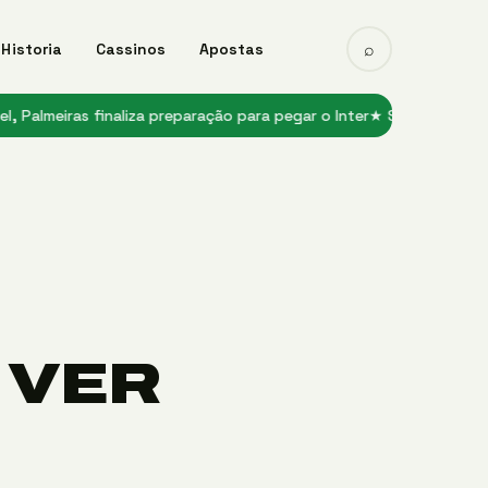
⌕
Historia
Cassinos
Apostas
as finaliza preparação para pegar o Inter
★ Suposta terceira camis
 VER