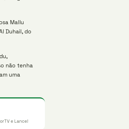
osa Mallu
l Duhail, do
du,
so não tenha
açam uma
orTV e Lance!