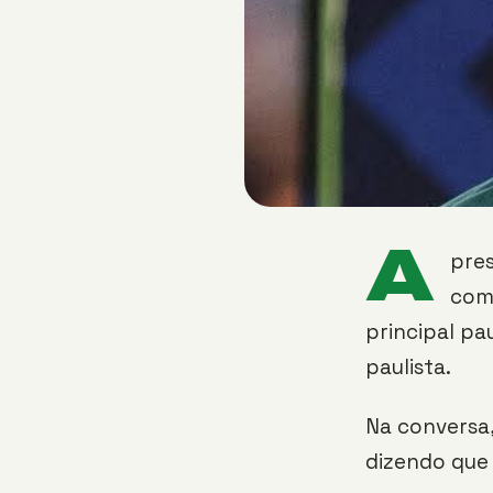
A
pres
com 
principal pa
paulista.
Na conversa,
dizendo que