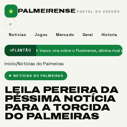
★
PALMEIRENSE
PORTAL DO VERDÃO
⌕
Notícias
Jogos
Mercado
Geral
Historia
da do Palmeiras
★ Vasco vira sobre o Fluminense, elimina rival e ava
PLANTÃO
Início
/
Notícias do Palmeiras
★ NOTÍCIAS DO PALMEIRAS
LEILA PEREIRA DA
PÉSSIMA NOTÍCIA
PARA A TORCIDA
DO PALMEIRAS