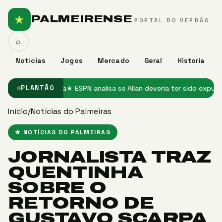
★
PALMEIRENSE
PORTAL DO VERDÃO
⌕
Notícias
Jogos
Mercado
Geral
Historia
uência em casa
★ ESPN analisa se Allan deveria ter sido expulso em 
PLANTÃO
Início
/
Notícias do Palmeiras
★ NOTÍCIAS DO PALMEIRAS
JORNALISTA TRAZ
QUENTINHA
SOBRE O
RETORNO DE
GUSTAVO SCARPA