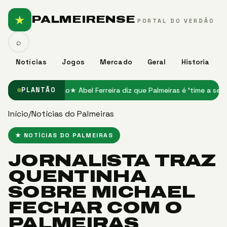
★
PALMEIRENSE
PORTAL DO VERDÃO
⌕
Notícias
Jogos
Mercado
Geral
Historia
nto do Brasileirão
★ Abel Ferreira diz que Palmeiras é ‘time a ser imi
PLANTÃO
Início
/
Notícias do Palmeiras
★ NOTÍCIAS DO PALMEIRAS
JORNALISTA TRAZ
QUENTINHA
SOBRE MICHAEL
FECHAR COM O
PALMEIRAS