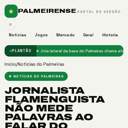
★
PALMEIRENSE
PORTAL DO VERDÃO
⌕
Notícias
Jogos
Mercado
Geral
Historia
ço no Palmeiras
★ Joia lateral da base do Palmeiras chama atenção
PLANTÃO
Início
/
Notícias do Palmeiras
★ NOTÍCIAS DO PALMEIRAS
JORNALISTA
FLAMENGUISTA
NÃO MEDE
PALAVRAS AO
FALAR DO