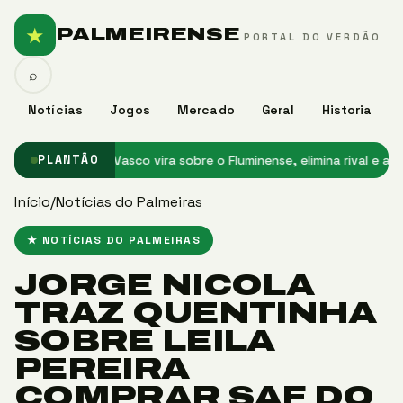
★
PALMEIRENSE
PORTAL DO VERDÃO
⌕
Notícias
Jogos
Mercado
Geral
Historia
o Palmeiras
★ Vasco vira sobre o Fluminense, elimina rival e avança 
PLANTÃO
Início
/
Notícias do Palmeiras
★ NOTÍCIAS DO PALMEIRAS
JORGE NICOLA
TRAZ QUENTINHA
SOBRE LEILA
PEREIRA
COMPRAR SAF DO