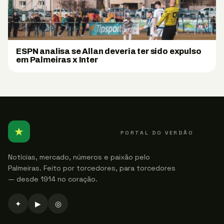
ESPN analisa se Allan deveria ter sido expulso
em Palmeiras x Inter
★
PALMEIRENSE
PORTAL DO VERDÃO
Notícias, mercado, números e paixão pelo
Palmeiras. Feito por torcedores, para torcedores
— desde 1914 no coração.
✦
▶
◎