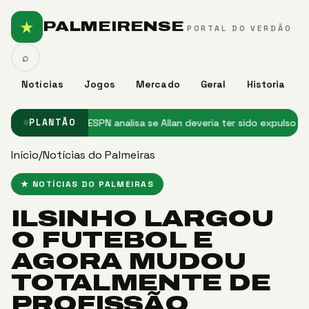
★
PALMEIRENSE
PORTAL DO VERDÃO
⌕
Notícias
Jogos
Mercado
Geral
Historia
ia em casa
★ ESPN analisa se Allan deveria ter sido expulso em Palme
PLANTÃO
Início
/
Notícias do Palmeiras
★ NOTÍCIAS DO PALMEIRAS
ILSINHO LARGOU
O FUTEBOL E
AGORA MUDOU
TOTALMENTE DE
PROFISSÃO