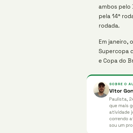
ambos pelo B
pela 14ª rod
rodada.
Em janeiro, 
Supercopa d
e Copa do Br
SOBRE O A
Vitor Go
Paulista, 2
que mais g
atividade j
correndo at
sou um pro