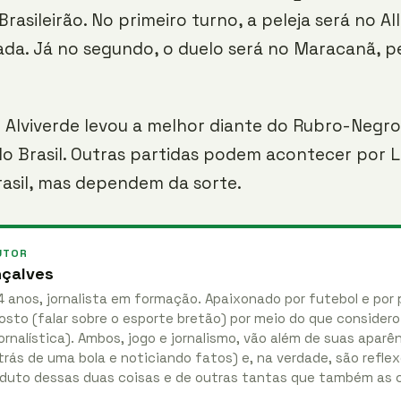
rasileirão. No primeiro turno, a peleja será no Al
ada. Já no segundo, o duelo será no Maracanã, p
o Alviverde levou a melhor diante do Rubro-Negro
o Brasil. Outras partidas podem acontecer por 
asil, mas dependem da sorte.
UTOR
nçalves
4 anos, jornalista em formação. Apaixonado por futebol e por 
osto (falar sobre o esporte bretão) por meio do que considero
ornalística). Ambos, jogo e jornalismo, vão além de suas apar
rás de uma bola e noticiando fatos) e, na verdade, são reflex
duto dessas duas coisas e de outras tantas que também as