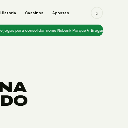
⌕
Historia
Cassinos
Apostas
ra consolidar nome Nubank Parque
★ Bragantino recebe Corinthians
RNA
ADO