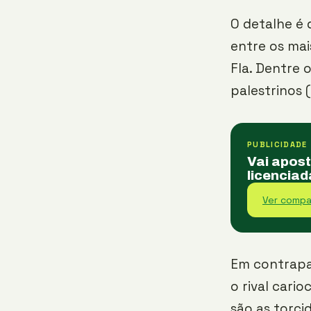
O detalhe é
entre os mai
Fla. Dentre 
palestrinos 
PUBLICIDADE
Vai apos
licenciad
Ver compa
Em contrapa
o rival cario
são as torci