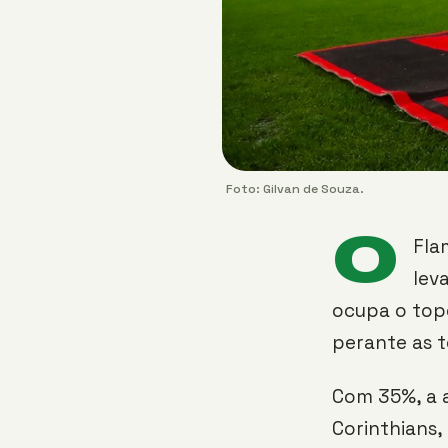
Foto: Gilvan de Souza.
O
Fla
lev
ocupa o top
perante as t
Com 35%, a a
Corinthians