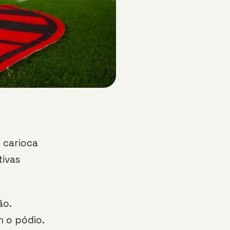
 carioca
tivas
ão.
m o pódio.