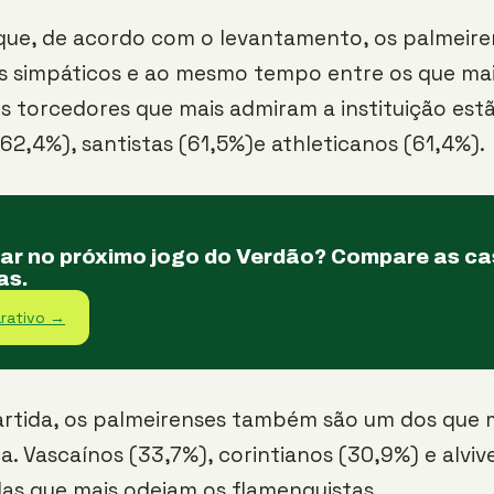
 que, de acordo com o levantamento, os palmeire
s simpáticos e ao mesmo tempo entre os que mai
os torcedores que mais admiram a instituição est
(62,4%), santistas (61,5%)e athleticanos (61,4%).
tar no próximo jogo do Verdão? Compare as c
as.
rativo →
rtida, os palmeirenses também são um dos que m
ca. Vascaínos (33,7%), corintianos (30,9%) e alviv
das que mais odeiam os flamenguistas.