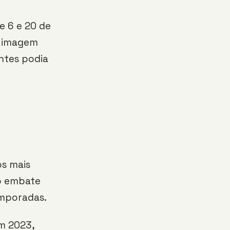
e 6 e 20 de
a imagem
antes podia
os mais
 o embate
emporadas.
m 2023,