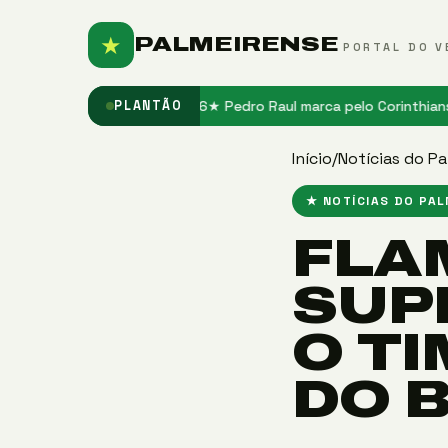
★
PALMEIRENSE
PORTAL DO V
ase no Santos em 2026
★ Pedro Raul marca pelo Corinthians após jej
PLANTÃO
Início
/
Notícias do Pa
★ NOTÍCIAS DO PA
FLA
SUP
O TI
DO 