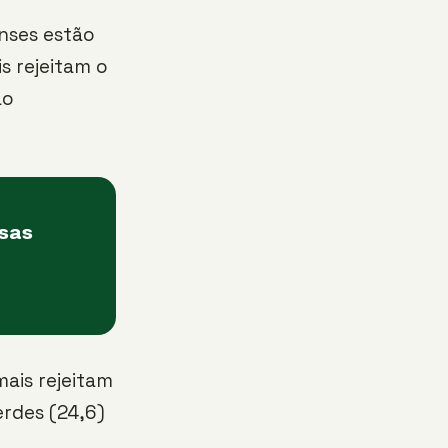
nses estão
s rejeitam o
ão
asas
ais rejeitam
erdes (24,6)