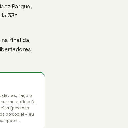
lianz Parque,
ela 33ª
 na final da
Libertadores
palavras, faço o
 ser meu ofício (a
ências (pessoas
os do social – eu
 compõem.