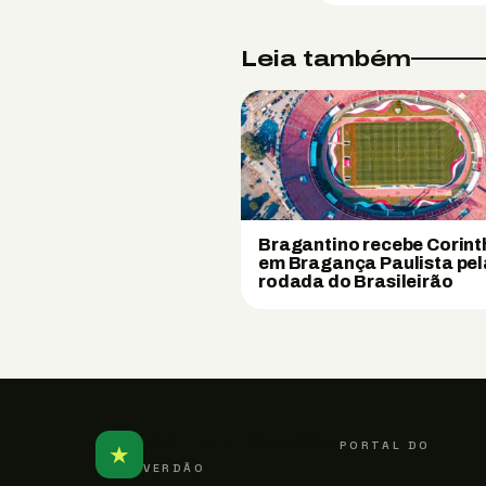
Leia também
Bragantino recebe Corint
em Bragança Paulista pel
rodada do Brasileirão
PALMEIRENSE
PORTAL DO
★
VERDÃO