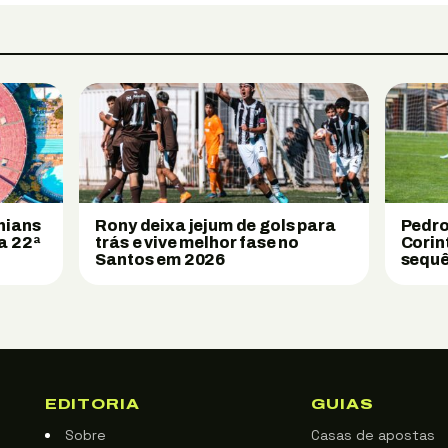
hians
Rony deixa jejum de gols para
Pedro
a 22ª
trás e vive melhor fase no
Corin
Santos em 2026
sequê
EDITORIA
GUIAS
Sobre
Casas de apostas