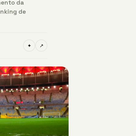
mento da
anking de
✦
↗