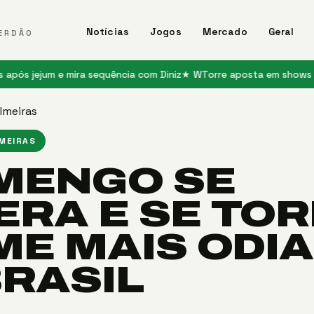
Notícias
Jogos
Mercado
Geral
ERDÃO
um e mira sequência com Diniz
★ WTorre aposta em shows e jogos pa
lmeiras
LMEIRAS
MENGO SE
ERA E SE TO
ME MAIS ODI
BRASIL