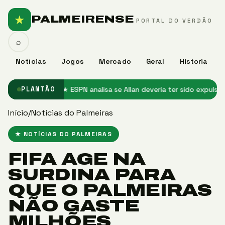
★
PALMEIRENSE
PORTAL DO VERDÃO
⌕
Notícias
Jogos
Mercado
Geral
Historia
ência em casa
★ ESPN analisa se Allan deveria ter sido expulso em Pa
PLANTÃO
Início
/
Notícias do Palmeiras
★ NOTÍCIAS DO PALMEIRAS
FIFA AGE NA
SURDINA PARA
QUE O PALMEIRAS
NÃO GASTE
MILHÕES