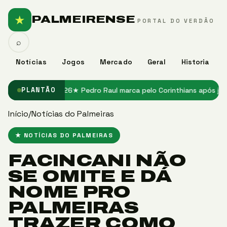
★
PALMEIRENSE
PORTAL DO VERDÃO
⌕
Notícias
Jogos
Mercado
Geral
Historia
o Santos em 2026
★ Pedro Raul marca pelo Corinthians após jejum e 
PLANTÃO
Início
/
Notícias do Palmeiras
★ NOTÍCIAS DO PALMEIRAS
FACINCANI NÃO
SE OMITE E DÁ
NOME PRO
PALMEIRAS
TRAZER COMO