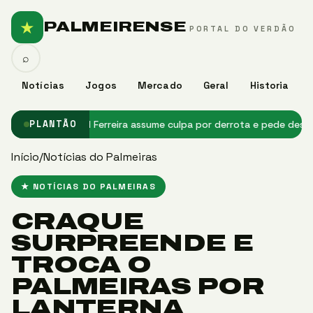
★
PALMEIRENSE
PORTAL DO VERDÃO
⌕
Notícias
Jogos
Mercado
Geral
Historia
de Messi
★ Abel Ferreira assume culpa por derrota e pede desculpas 
PLANTÃO
Início
/
Notícias do Palmeiras
★ NOTÍCIAS DO PALMEIRAS
CRAQUE
SURPREENDE E
TROCA O
PALMEIRAS POR
LANTERNA