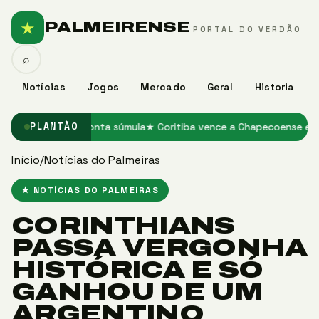
★
PALMEIRENSE
PORTAL DO VERDÃO
⌕
Notícias
Jogos
Mercado
Geral
Historia
a o Grêmio, aponta súmula
★ Coritiba vence a Chapecoense e encost
PLANTÃO
Início
/
Notícias do Palmeiras
★ NOTÍCIAS DO PALMEIRAS
CORINTHIANS
PASSA VERGONHA
HISTÓRICA E SÓ
GANHOU DE UM
ARGENTINO