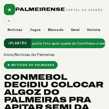
★
PALMEIRENSE
PORTAL DO VERDÃO
⌕
Notícias
Jogos
Mercado
Geral
Historia
★ Carlos Miguel posta foto após queda do Corinthians e web vê p
PLANTÃO
Início
/
Notícias do Palmeiras
★ NOTÍCIAS DO PALMEIRAS
CONMEBOL
DECIDIU COLOCAR
ALGOZ DO
PALMEIRAS PRA
APITAR SEMI DA