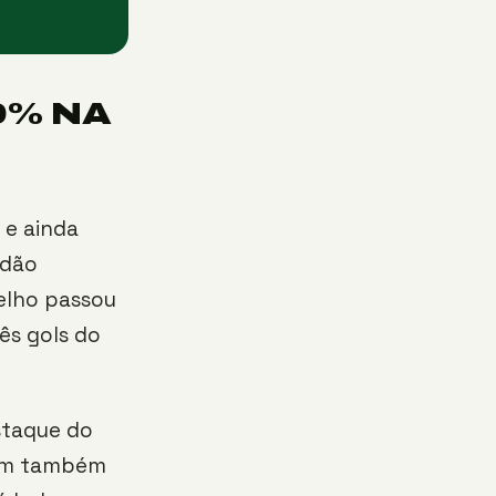
0% NA
 e ainda
rdão
oelho passou
ês gols do
staque do
uem também