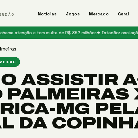
Notícias
Jogos
Mercado
Geral
ERDÃO
tenção e tem multa de R$ 352 milhões
★ Estadão: oscilação do Palm
lmeiras
LMEIRAS
O ASSISTIR 
O PALMEIRAS 
RICA-MG PEL
AL DA COPINH