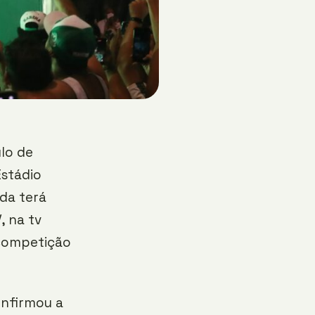
lo de
Estádio
ida terá
, na tv
competição
onfirmou a