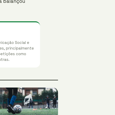
já balançou
nicação Social e
es, principalmente
mpetições como
utras.