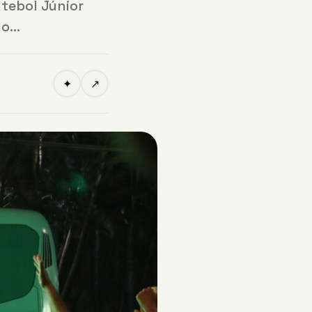
tebol Júnior
do…
✦
↗