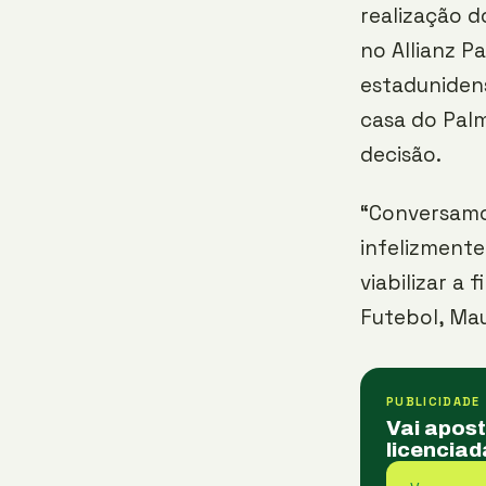
realização d
no Allianz P
estadunidens
casa do Palm
decisão.
“Conversamos
infelizmente
viabilizar a 
Futebol, Mau
PUBLICIDADE
Vai apos
licenciad