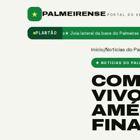
★
PALMEIRENSE
PORTAL DO V
a espaço no Palmeiras
★ Joia lateral da base do Palmeiras chama a
PLANTÃO
Início
/
Notícias do Pa
★ NOTÍCIAS DO PA
COM
VIV
AMÉ
FIN