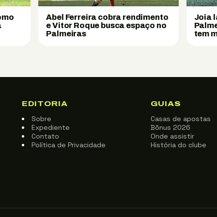
como
Abel Ferreira cobra rendimento
Joia 
a
e Vitor Roque busca espaço no
Palme
Palmeiras
tem m
EDITORIA
GUIAS
Sobre
Casas de apostas
Expediente
Bônus 2026
Contato
Onde assistir
Política de Privacidade
História do clube