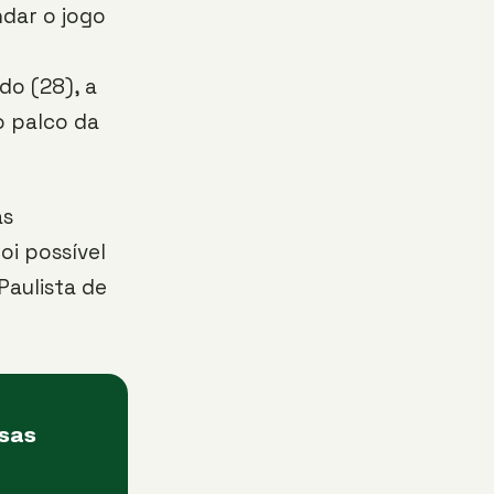
ndar o jogo
do (28), a
o palco da
as
oi possível
 Paulista de
asas