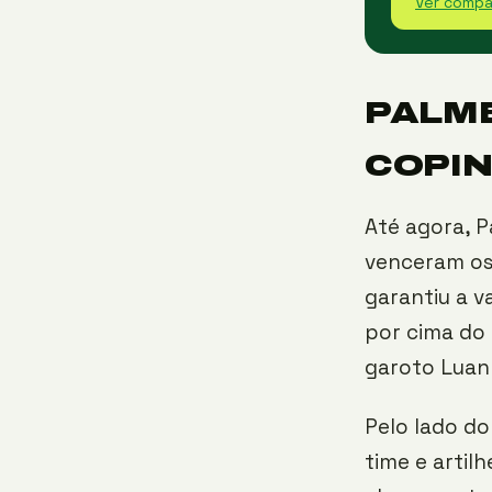
Ver compa
PALME
COPI
Até agora, P
venceram os
garantiu a v
por cima do 
garoto Luan
Pelo lado do
time e arti