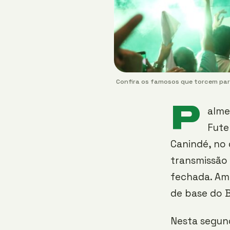
Confira os famosos que torcem para
P
alme
Fute
Canindé, no 
transmissão 
fechada. Am
de base do B
Nesta segund