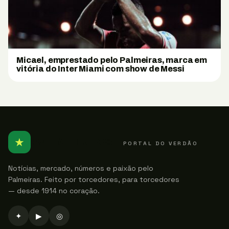
Micael, emprestado pelo Palmeiras, marca em
vitória do Inter Miami com show de Messi
★
PALMEIRENSE
PORTAL DO VERDÃO
Notícias, mercado, números e paixão pelo
Palmeiras. Feito por torcedores, para torcedores
— desde 1914 no coração.
✦
▶
◎