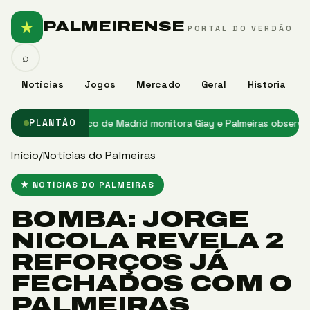
★
PALMEIRENSE
PORTAL DO VERDÃO
⌕
Notícias
Jogos
Mercado
Geral
Historia
lmeiras
★ Atlético de Madrid monitora Giay e Palmeiras observa int
PLANTÃO
Início
/
Notícias do Palmeiras
★ NOTÍCIAS DO PALMEIRAS
BOMBA: JORGE
NICOLA REVELA 2
REFORÇOS JÁ
FECHADOS COM O
PALMEIRAS