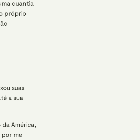
 uma quantia
o próprio
são
ixou suas
té a sua
 da América,
, por me