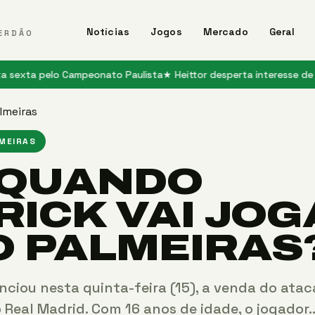
Notícias
Jogos
Mercado
Geral
ERDÃO
pelo Campeonato Paulista
★ Heittor desperta interesse de grandes c
lmeiras
LMEIRAS
 QUANDO
RICK VAI JOG
O PALMEIRAS
nciou nesta quinta-feira (15), a venda do atac
o Real Madrid. Com 16 anos de idade, o jogador