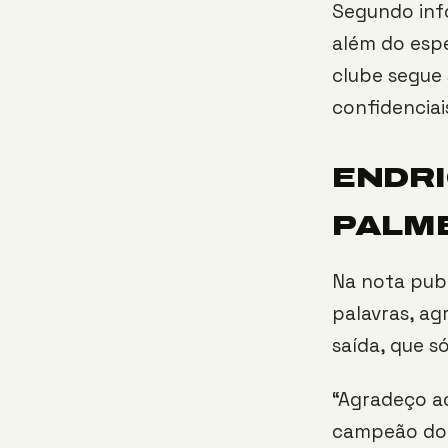
Segundo inf
além do espe
clube segue 
confidenciai
ENDRI
PALM
Na nota publ
palavras, a
saída, que s
“Agradeço a
campeão do 