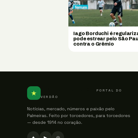
Iago Borduchi é regulariz
pode estrear pelo São Pa
contra o Grêmio
PALMEIRENSE
PORTAL DO
★
VERDÃO
Notícias, mercado, números e paixão pelo
Palmeiras. Feito por torcedores, para torcedores
— desde 1914 no coração.
✦
▶
◎