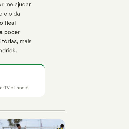
or me ajudar
o e o da
o Real
ra poder
tórias, mais
ndrick.
orTV e Lance!