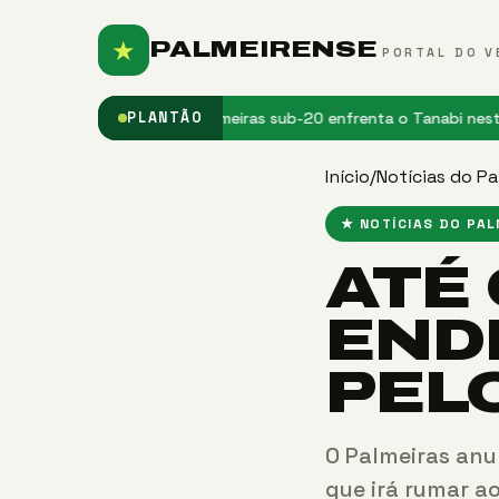
★
PALMEIRENSE
PORTAL DO V
entir em casa”
★ Palmeiras sub-20 enfrenta o Tanabi nesta sexta 
PLANTÃO
Início
/
Notícias do Pa
★ NOTÍCIAS DO PA
ATÉ
END
PEL
O Palmeiras anu
que irá rumar a