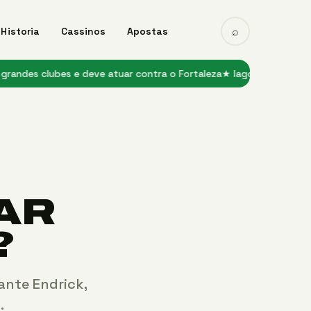
⌕
Historia
Cassinos
Apostas
lubes e deve atuar contra o Fortaleza
★ Iago Borduchi é regulariza
AR
?
ante Endrick,
…