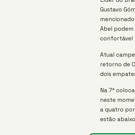
Gustavo Góme
mencionado 
Abel podem a
confortável 
Atual campe
retorno de C
dois empates
Na 7ª coloca
neste moment
a quatro pon
estão abaix