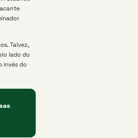
atacante
einador
s. Talvez,
lo lado do
o invés do
asas