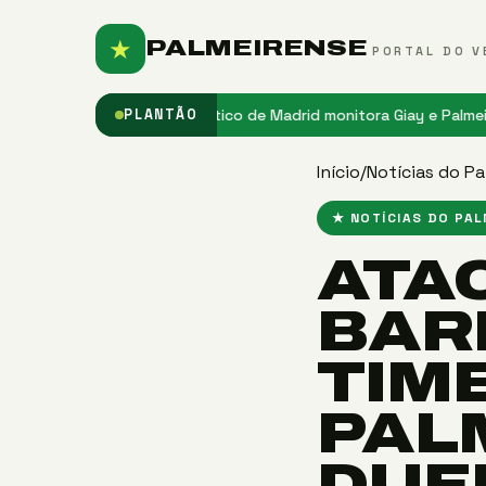
★
PALMEIRENSE
PORTAL DO V
do Palmeiras
★ Atlético de Madrid monitora Giay e Palmeiras observ
PLANTÃO
Início
/
Notícias do Pa
★ NOTÍCIAS DO PA
ATA
BAR
TIM
PAL
DUE