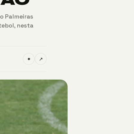
 o Palmeiras
tebol, nesta
✦
↗