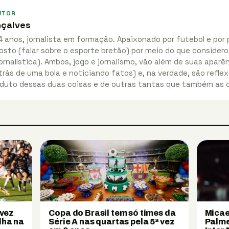
UTOR
nçalves
4 anos, jornalista em formação. Apaixonado por futebol e por 
osto (falar sobre o esporte bretão) por meio do que considero
ornalística). Ambos, jogo e jornalismo, vão além de suas apar
rás de uma bola e noticiando fatos) e, na verdade, são reflex
duto dessas duas coisas e de outras tantas que também as
 vez
Copa do Brasil tem só times da
Micae
lha na
Série A nas quartas pela 5ª vez
Palme