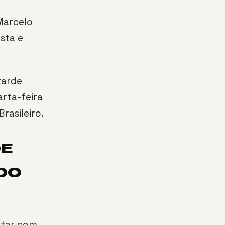
 Marcelo
sta e
tarde
rta-feira
rasileiro.
DE
DO
ntar com