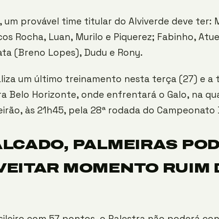
 um provável time titular do Alviverde deve ter:
s Rocha, Luan, Murilo e Piquerez; Fabinho, Atue
ata (Breno Lopes), Dudu e Rony.
liza um último treinamento nesta terça (27) e a 
 Belo Horizonte, onde enfrentará o Galo, na qua
eirão, às 21h45, pela 28ª rodada do Campeonato B
LCADO, PALMEIRAS PO
VEITAR MOMENTO RUIM 
sileiro com 57 pontos, o Palestra não poderá co