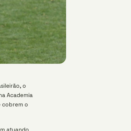
ileirão, o
 na Academia
ue cobrem o
vem atuando