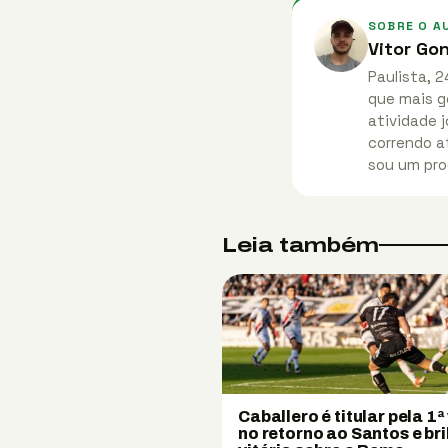
SOBRE O A
Vitor Go
Paulista, 2
que mais g
atividade j
correndo at
sou um pro
Leia também
Caballero é titular pela 1ª
no retorno ao Santos e bri