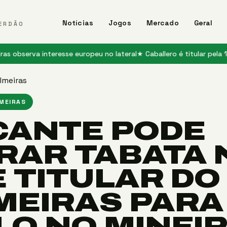
Notícias
Jogos
Mercado
Geral
ERDÃO
a interesse europeu no lateral
★ Caballero é titular pela 1ª vez no 
lmeiras
LMEIRAS
CANTE PODE
RAR TABATA 
E TITULAR DO
MEIRAS PARA
LO NO MINEI