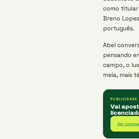
como titular
Breno Lopes.
português.
Abel convers
pensando em
campo, o lus
meia, mais t
PUBLICIDADE
Vai apos
licenciad
Ver compa