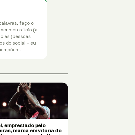
palavras, faço o
 ser meu ofício (a
ências (pessoas
os do social – eu
 compõem.
l, emprestado pelo
iras, marca em vitória do