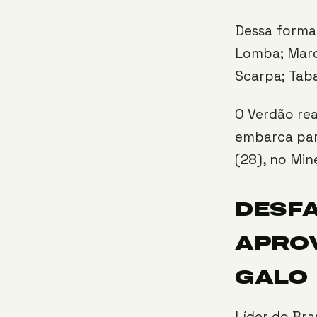
Dessa forma,
Lomba; Marco
Scarpa; Tab
O Verdão rea
embarca para
(28), no Min
DESFA
APRO
GALO
Líder do Bra