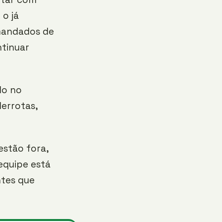
 o já
mandados de
ntinuar
do no
derrotas,
estão fora,
equipe está
ntes que