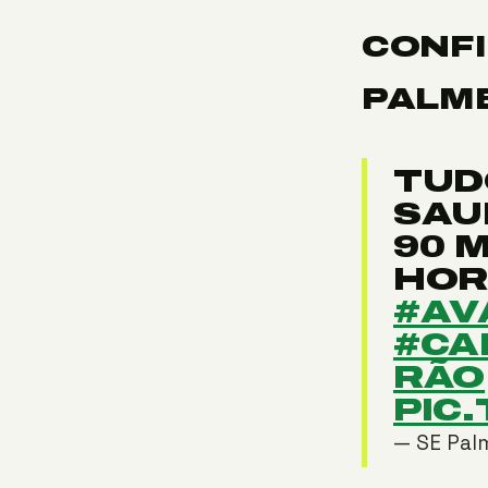
CONFI
PALM
TUD
SAU
90 
HOR
#AV
#CA
RÃO
PIC
— SE Pal