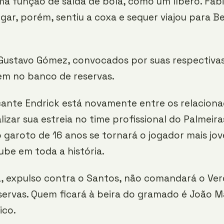
a função de saída de bola, como um líbero. Fab
gar, porém, sentiu a coxa e sequer viajou para B
Gustavo Gómez, convocados por suas respectivas
em no banco de reservas.
cante Endrick está novamente entre os relaciona
izar sua estreia no time profissional do Palmeira
garoto de 16 anos se tornará o jogador mais jov
ube em toda a história.
a, expulso contra o Santos, não comandará o Ve
ervas. Quem ficará à beira do gramado é João Ma
ico.