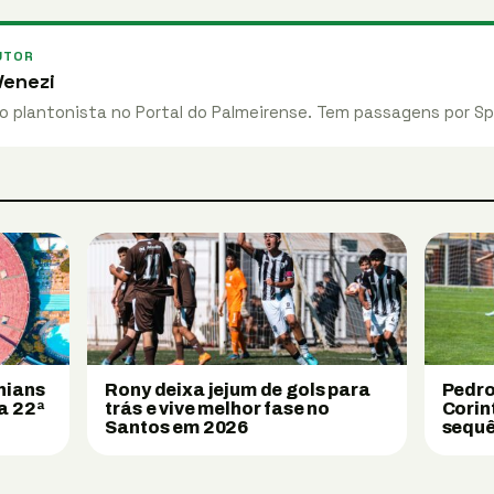
UTOR
enezi
 plantonista no Portal do Palmeirense. Tem passagens por Sp
hians
Rony deixa jejum de gols para
Pedro
a 22ª
trás e vive melhor fase no
Corin
Santos em 2026
sequê