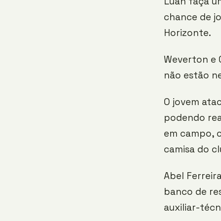
Luan faça um
chance de jo
Horizonte.
Weverton e 
não estão n
O jovem ata
podendo real
em campo, o 
camisa do cl
Abel Ferreir
banco de res
auxiliar-técn