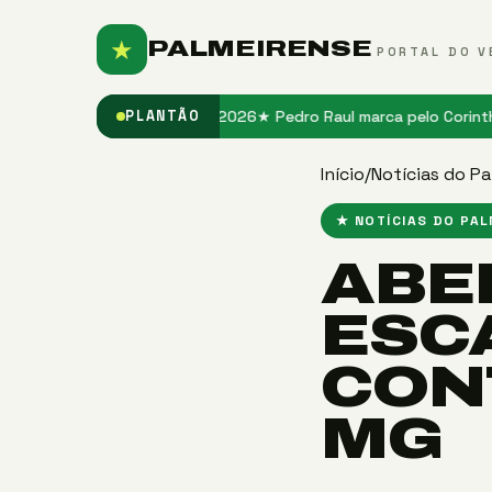
★
PALMEIRENSE
PORTAL DO V
or fase no Santos em 2026
★ Pedro Raul marca pelo Corinthians após
PLANTÃO
Início
/
Notícias do Pa
★ NOTÍCIAS DO PA
ABE
ESC
CON
MG