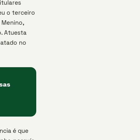
itulares
u o terceiro
l Menino,
. Atuesta
ratado no
asas
ncia é que