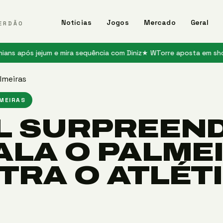
Notícias
Jogos
Mercado
Geral
ERDÃO
 jejum e mira sequência com Diniz
★ WTorre aposta em shows e jog
lmeiras
LMEIRAS
L SURPREEND
ALA O PALME
TRA O ATLÉTI