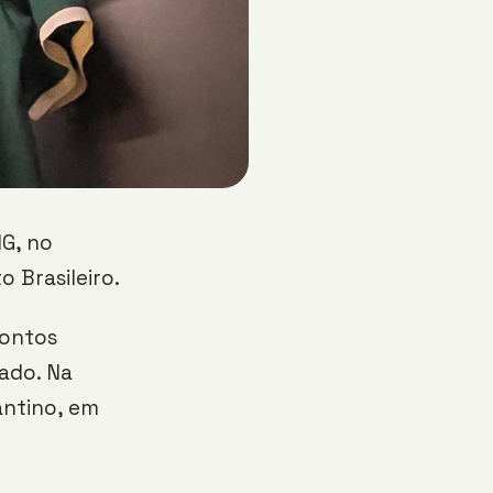
MG, no
 Brasileiro.
pontos
cado. Na
antino, em