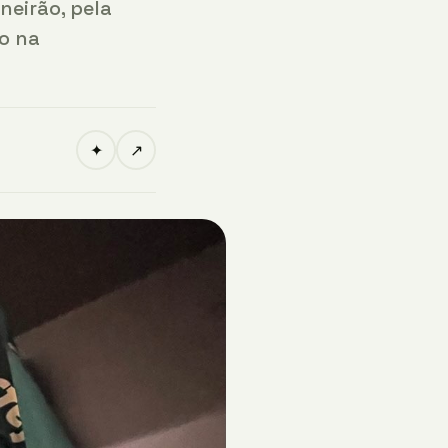
neirão, pela
do na
✦
↗