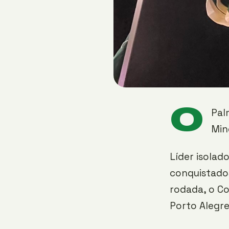
O
Pal
Min
Líder isolad
conquistados
rodada, o C
Porto Alegre