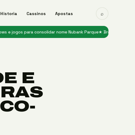
⌕
Historia
Cassinos
Apostas
os para consolidar nome Nubank Parque
★ Bragantino recebe Corint
E E
IRAS
CO-