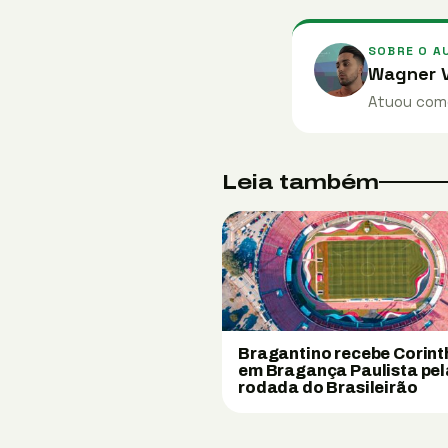
SOBRE O A
Wagner V
Atuou como
Leia também
Bragantino recebe Corint
em Bragança Paulista pel
rodada do Brasileirão