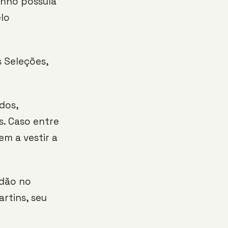
inho possuía
elo
 Seleções,
dos,
s. Caso entre
em a vestir a
rdão no
rtins, seu