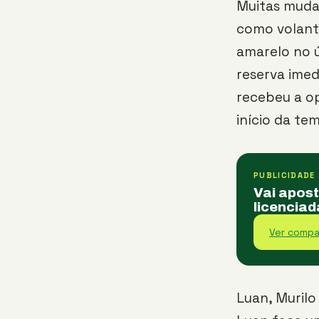
Muitas mudan
como volante
amarelo no ú
reserva imed
recebeu a o
início da te
PUBLICIDADE
Vai apos
licenciad
Ver compa
Luan, Murilo