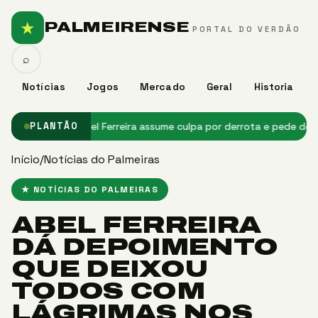
★
PALMEIRENSE
PORTAL DO VERDÃO
⌕
Notícias
Jogos
Mercado
Geral
Historia
 de Messi
★ Abel Ferreira assume culpa por derrota e pede desculpa
PLANTÃO
Início
/
Notícias do Palmeiras
★ NOTÍCIAS DO PALMEIRAS
ABEL FERREIRA
DÁ DEPOIMENTO
QUE DEIXOU
TODOS COM
LÁGRIMAS NOS