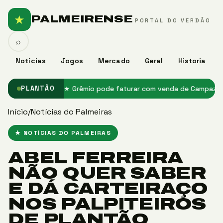
★
PALMEIRENSE
PORTAL DO VERDÃO
⌕
Notícias
Jogos
Mercado
Geral
Historia
treina em Ibiza
★ Grêmio pode faturar com venda de Campaz ao Amér
PLANTÃO
Início
/
Notícias do Palmeiras
★ NOTÍCIAS DO PALMEIRAS
ABEL FERREIRA
NÃO QUER SABER
E DÁ CARTEIRAÇO
NOS PALPITEIROS
DE PLANTÃO