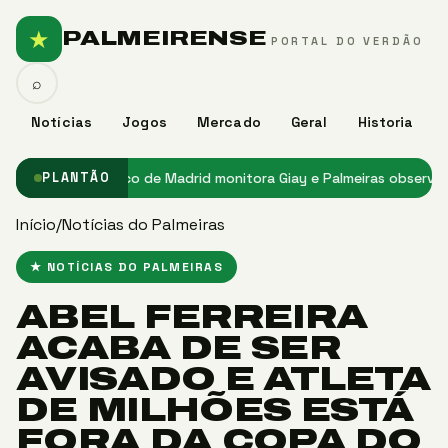
★
PALMEIRENSE
PORTAL DO VERDÃO
⌕
Notícias
Jogos
Mercado
Geral
Historia
eiras
★ Atlético de Madrid monitora Giay e Palmeiras observa inter
PLANTÃO
Início
/
Notícias do Palmeiras
★ NOTÍCIAS DO PALMEIRAS
ABEL FERREIRA
ACABA DE SER
AVISADO E ATLETA
DE MILHÕES ESTÁ
FORA DA COPA DO