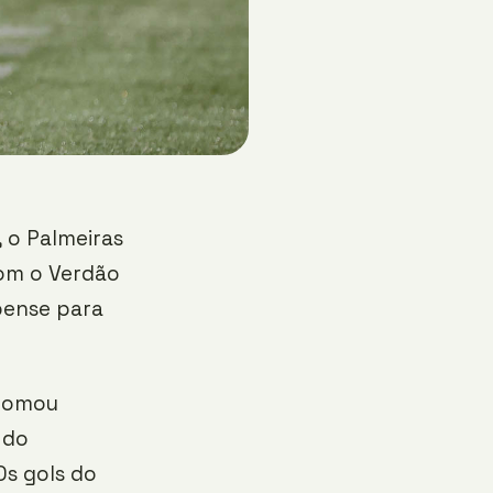
 o Palmeiras
bom o Verdão
bense para
 tomou
 do
Os gols do