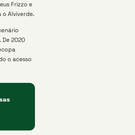
eus Frizzo e
o Alviverde.
cenário
. De 2020
Recopa
ido o acesso
asas