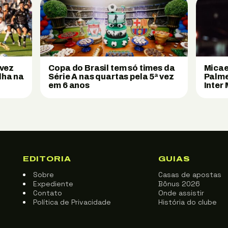
 vez
Copa do Brasil tem só times da
Micae
lha na
Série A nas quartas pela 5ª vez
Palme
em 6 anos
Inter
EDITORIA
GUIAS
Sobre
Casas de apostas
Expediente
Bônus 2026
Contato
Onde assistir
Política de Privacidade
História do clube