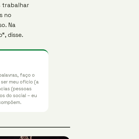
 trabalhar
s no
so. Na
, disse.
palavras, faço o
 ser meu ofício (a
ências (pessoas
os do social – eu
 compõem.