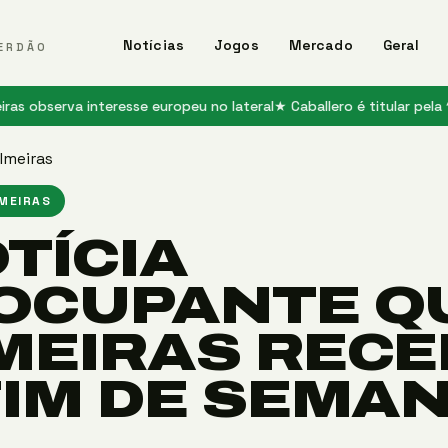
Notícias
Jogos
Mercado
Geral
ERDÃO
rva interesse europeu no lateral
★ Caballero é titular pela 1ª vez n
lmeiras
LMEIRAS
TÍCIA
OCUPANTE Q
MEIRAS REC
FIM DE SEMA