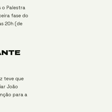
s o Palestra
ceira fase do
às 20h (de
ANTE
z teve que
iar João
enção para a