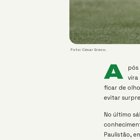
Foto: César Greco.
A
pós 
vira
ficar de ol
evitar surpr
No último sá
conhecimento
Paulistão, e