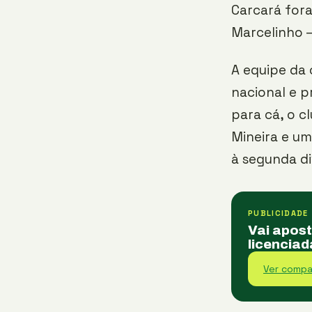
Carcará for
Marcelinho –
A equipe da
nacional e p
para cá, o c
Mineira e um
à segunda di
PUBLICIDADE
Vai apos
licenciad
Ver compa