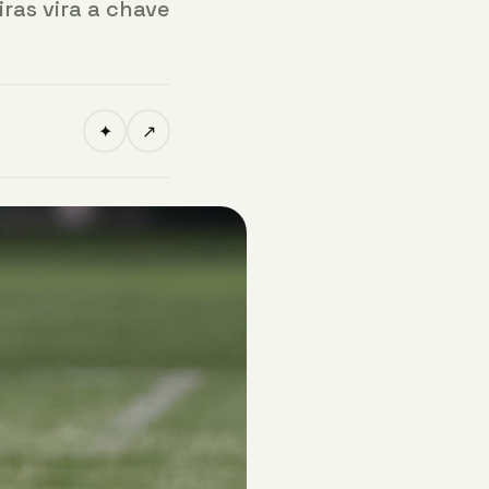
ras vira a chave
✦
↗