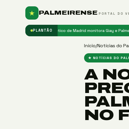
★
PALMEIRENSE
PORTAL DO V
o do Palmeiras
★ Atlético de Madrid monitora Giay e Palmeiras obse
PLANTÃO
Início
/
Notícias do Pa
★ NOTÍCIAS DO PA
A NO
PRE
PAL
NO 